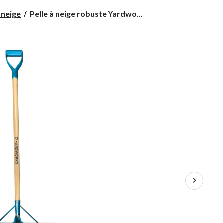
Pelle
 neige
Pelle à neige robuste Yardwo...
à
neige
robuste
Yardworks,
pousse-
neige,
24
po