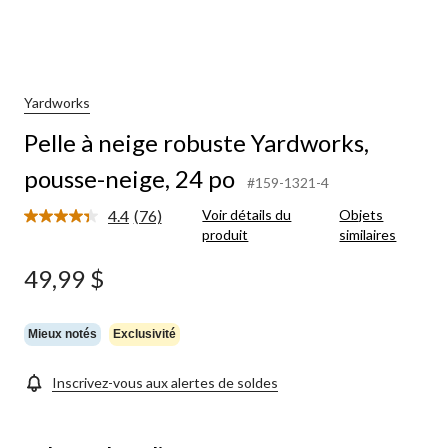
Yardworks
Pelle à neige robuste Yardworks,
pousse-neige, 24 po
#159-1321-4
4.4
(76)
Voir détails du
Objets
Lire
produit
similaires
les
76
commentaires.
49,99 $
Lien
vers
la
même
Mieux notés
Exclusivité
page.
Inscrivez-vous aux alertes de soldes