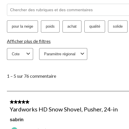
Zone de recherche de sujet et d'avis
pour la neige
poids
achat
qualité
solide
Afficher plus de filtres
Cote
Paramètre régional
1
à
1 – 5 sur 76 commentaire
5
sur
76
commentaire.
4 étoile(s) sur 5.
Yardworks HD Snow Shovel, Pusher, 24-in
sabrin