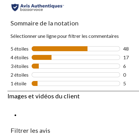
Sommaire de la notation
Sélectionner une ligne pour filtrer les commentaires
5 étoiles
étoiles
48
48 comm
4 étoiles
étoiles
17
17 comm
3 étoiles
étoiles
6
6 comme
2 étoiles
étoiles
0
0 comme
1 étoile
étoiles
5
5 comme
Images et vidéos du client
Filtrer les avis