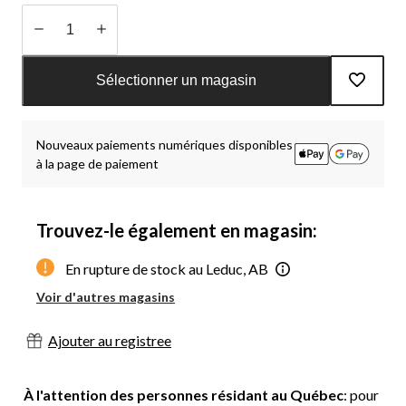
Quantité
mise
Sélectionner un magasin
à
jour
à
Nouveaux paiements numériques disponibles
1
à la page de paiement
Trouvez-le également en magasin:
En rupture de stock au Leduc, AB
Voir d'autres magasins
Ajouter au registree
À l'attention des personnes résidant au Québec
: pour