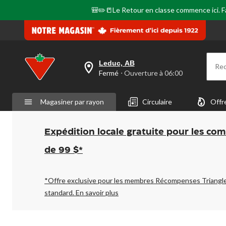
même
page.
🎒✏️📒Le Retour en classe commence ici. Fai
Leduc, AB
Re
votre
Fermé
⋅ Ouverture à 06:00
magasin
préféré
est
Magasiner par rayon
Circulaire
Offr
Leduc,
AB,
courament
Fermé,
Expédition locale gratuite pour les co
Ouverture
à
de 99 $*
à
06:00
cliquer
pour
*Offre exclusive pour les membres Récompenses Triangl
changer
standard.
En savoir plus