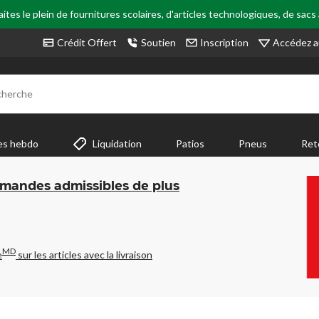
tes le plein de fournitures scolaires, d'articles technologiques, de sacs
Accédez a
Crédit Offert
Soutien
Inscription
cherche
es hebdo
Liquidation
Patios
Pneus
Ret
mmandes admissibles de plus
MD
e
sur les articles avec la livraison