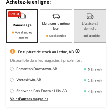
Achetez-le en ligne :
Gratuit
Livraison le même
Livraison à
Ramassage
jour
domicile
Voir d'autres
Stock épuisé
Indisponible
magasins
En rupture de stock au Leduc, AB
Disponible dans les magasins à proximité :
Edmonton Downtown, AB
5 En stock
Wetaskiwin, AB
1 En stock
Sherwood Park Emerald Hills, AB
4 En stock
Voir d'autres magasins