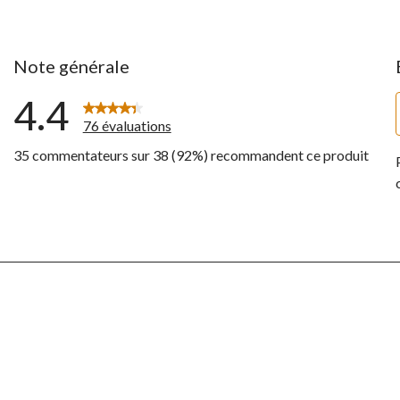
Note générale
4.4
76 évaluations
35 commentateurs sur 38 (92%) recommandent ce produit
entaires avec 5 étoiles.
entaires avec 4 étoiles.
ntaires avec 3 étoiles.
ntaires avec 2 étoiles.
ntaires avec 1 étoile.