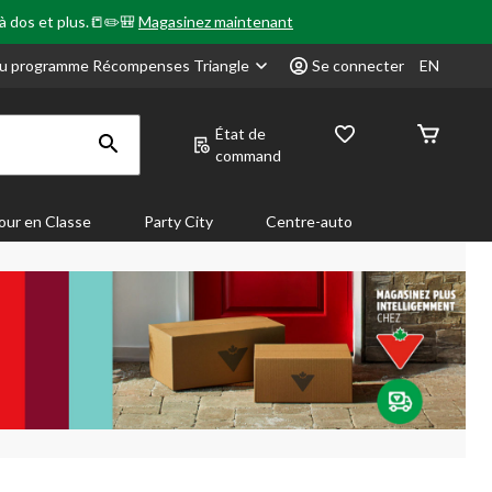
 à dos et plus.📒✏️🎒
Magasinez maintenant
u programme Récompenses Triangle
Se connecter
EN
État de
command
our en Classe
Party City
Centre-auto