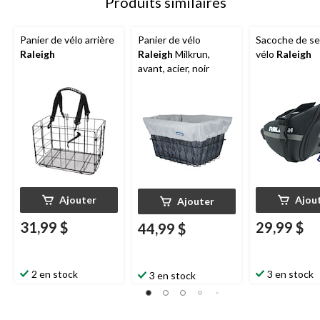
Produits similaires
Panier de vélo arrière
Panier de vélo
Sacoche de se
Raleigh
Raleigh
Milkrun,
vélo
Raleigh
avant, acier, noir
Ajouter
Ajou
Ajouter
31,99 $
29,99 $
44,99 $
2 en stock
3 en stock
3 en stock