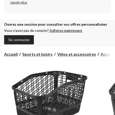
savoir plus
Ouvrez une session pour consulter vos offres personnalisées
Vous n’avez pas de compte?
Adhérez maintenant
Se connecter
Accueil
Sports et loisirs
Vélos et accessoires
Accesso