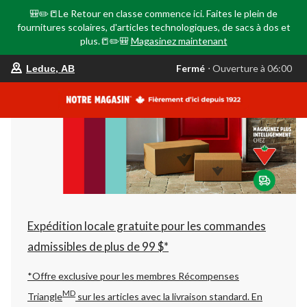
🎒✏️📒Le Retour en classe commence ici. Faites le plein de
fournitures scolaires, d'articles technologiques, de sacs à dos et
plus.📒✏️🎒
Magasinez maintenant
votre
Fermé
⋅ Ouverture à 06:00
Leduc, AB
magasin
préféré
est
Leduc,
AB,
courament
Fermé,
Ouverture
à
à
06:00
cliquer
pour
changer
Expédition locale gratuite pour les commandes
admissibles de plus de 99 $*
*Offre exclusive pour les membres Récompenses
MD
Triangle
sur les articles avec la livraison standard.
En