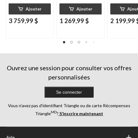
Ajouter
Ajouter
Ajou
3 759,99 $
1 269,99 $
2 199,99 
Ouvrez une session pour consulter vos offres
personnalisées
Se connecter
Vous n’avez pas d’identifiant Triangle ou de carte Récompenses
MD
Triangle
?
S’inscrire maintenant
Aide