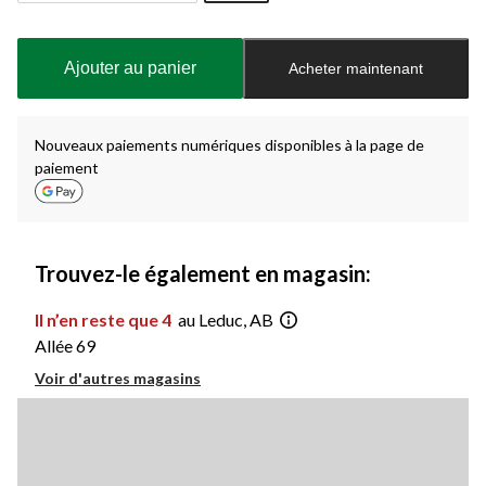
Quantité
mise
à
Ajouter au panier
Acheter maintenant
jour
à
1
Nouveaux paiements numériques disponibles à la page de
paiement
Trouvez-le également en magasin:
Il n’en reste que 4
au Leduc, AB
Allée 69
Voir d'autres magasins