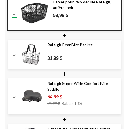
Panier pour vélo de ville
Raleigh
,
arrière, noir
59,99 $
+
Raleigh
Rear Bike Basket
31,99 $
+
Raleigh
Super Wide Comfort Bike
Saddle
64,99 $
Prix
74,99 $
Rabais 13%
Était
74,99 $
+
Supercycle
Wire Front Bike Basket