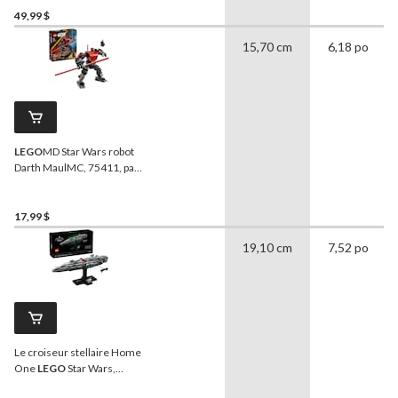
pour 7 ans et plus, paq. 258
49,99 $
15,70 cm
6,18 po
LEGO
MD Star Wars robot
Darth MaulMC, 75411, paq.
143, 6 ans et plus
17,99 $
19,10 cm
7,52 po
Le croiseur stellaire Home
One
LEGO
Star Wars,
75405, 559 pièces, 18 ans