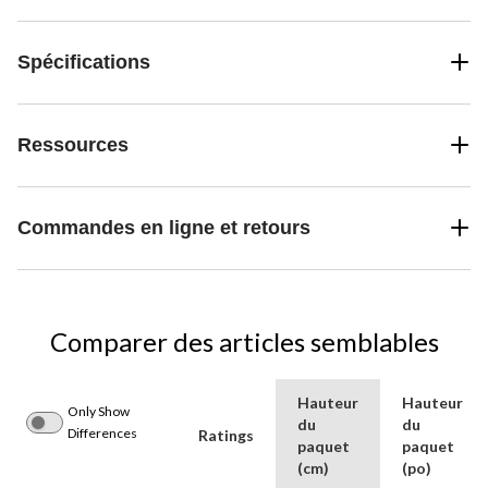
Spécifications
Ressources
Commandes en ligne et retours
Comparer des articles semblables
Hauteur
Hauteur
Only Show
du
du
Differences
Ratings
paquet
paquet
(cm)
(po)