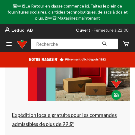
🎒✏️📒Le Retour en classe commence ici. Faites le plein de
fournitures scolaires, d'articles technologiques, de sacs à dos et
plus.📒✏️🎒
Magasinez maintenant
votre
Ouvert
⋅ Fermeture à 22:00
Leduc, AB
magasin
préféré
est
Recherche
Leduc,
AB,
courament
Ouvert,
Fermeture
à
à
22:00
cliquer
pour
changer
Expédition locale gratuite pour les commandes
admissibles de plus de 99 $*