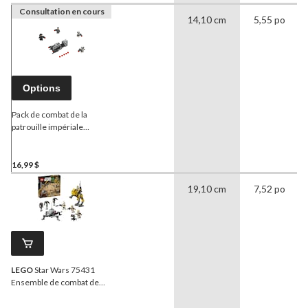
Consultation en cours
14,10 cm
5,55 po
Options
Pack de combat de la
patrouille impériale
LEGO
® Star Wars - 75207
16,99 $
19,10 cm
7,52 po
LEGO
Star Wars 75431
Ensemble de combat de
soldats clones du 327e
corps d'armée stellaire