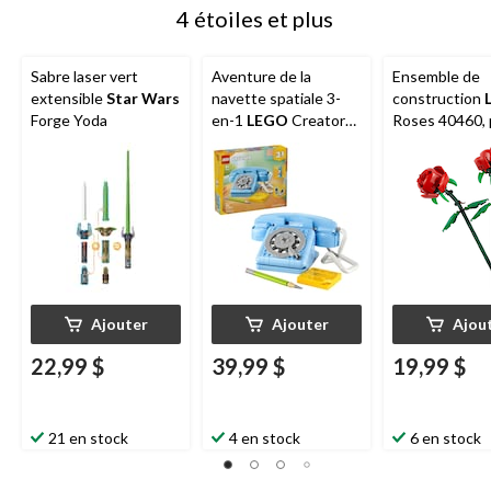
4 étoiles et plus
Sabre laser vert
Aventure de la
Ensemble de
extensible
Star Wars
navette spatiale 3-
construction
Forge Yoda
en-1
LEGO
Creator
Roses 40460, 
(31174), 383 pièces, 8
120, 8 ans et 
ans et plus
Ajouter
Ajouter
Ajou
22,99 $
39,99 $
19,99 $
21 en stock
4 en stock
6 en stock