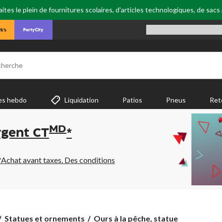
tes le plein de fournitures scolaires, d'articles technologiques, de sacs
cherche
es hebdo
Liquidation
Patios
Pneus
Ret
MD
rgent CT
*
*Achat avant taxes. Des conditions
Ours
Statues et ornements
Ours à la pêche, statue