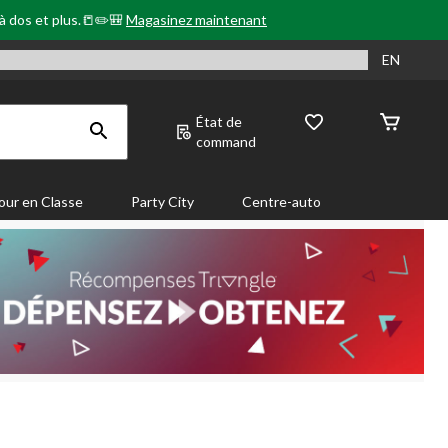
 à dos et plus.📒✏️🎒
Magasinez maintenant
EN
État de
command
our en Classe
Party City
Centre-auto