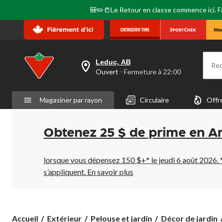
🎒✏️📒Le Retour en classe commence ici. Fai
Leduc, AB
Re
votre
Ouvert
⋅ Fermeture à 22:00
magasin
préféré
est
Magasiner par rayon
Circulaire
Offr
Leduc,
AB,
courament
Ouvert,
Obtenez 25 $ de prime en A
Fermeture
à
à
22:00
lorsque vous dépensez 150 $+* le jeudi 6 août 2026. 
cliquer
s’appliquent.
En savoir plus
pour
changer
Accueil
Extérieur
Pelouse et jardin
Décor de jardin