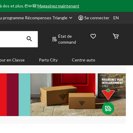
 à dos et plus.📒✏️🎒
Magasinez maintenant
u programme Récompenses Triangle
Se connecter
EN
État de
command
our en Classe
Party City
Centre-auto