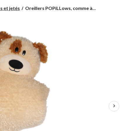
Oreillers
s et jetés
Oreillers POPiLLows, comme à...
POPiLLows,
comme
à
la
télé