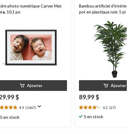
dre photo numérique Carver Mat
Bambou artificiel d’intérieur
ra
, 10,1 po
pot en plastique noir, 5 pi
Ajouter
Ajouter
29,99 $
89,99 $
4.9
(1467)
4.2
(27)
9
4.2
oile(s)
étoile(s)
5 en stock
5 en stock
r
sur
5.
467
27