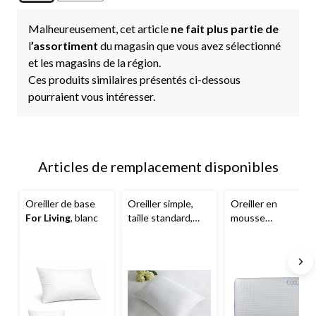
Malheureusement, cet article
ne fait plus partie de
l
’assortiment
du magasin que vous avez sélectionné
et les magasins de la région.
Ces produits similaires présentés ci-dessous
pourraient vous intéresser.
Articles de remplacement disponibles
Oreiller de base
Oreiller simple,
Oreiller en
For Living
, blanc
taille standard,
mousse
blanc
viscoélastique
For
Living
, avec gel
rafraîchissant,
blanc