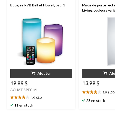
Bougies RVB Bell et Howell, paq. 3
Miroir de porte rect
Living
, couleurs vari
Ajouter
Aj
19,99 $
13,99 $
ACHAT SPÉCIAL
3.9
(150
3.9
4.0
(21)
étoile(s)
4.0
28 en stock
sur
étoile(s)
11 en stock
5.
sur
150
5.