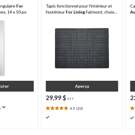
angulaire
For
Tapis fonctionnel pour l'intérieur et
Ca
ées, 14 x 50 po
l'extérieur
For Living
Fairmont, choix
Au
de couleurs, 3 x 4 pi
outer
Aperçu
29,99 $
2
et+
)
4.9
(20)
4.9
4.
étoile(s)
ét
sur
su
5.
5.
20
1