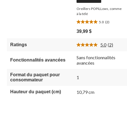
Oreillers POPiLLows, comme
à la télé
5.0
(2)
5.0
étoile(s)
39,99 $
sur
5.
5.0
(2)
Ratings
2
Lire
évaluations
les
2
Sans fonctionnalités
Fonctionnalités avancées
commenta
avancées
Lien
vers
la
Format du paquet pour
1
même
consommateur
page.
Hauteur du paquet (cm)
10,79 cm