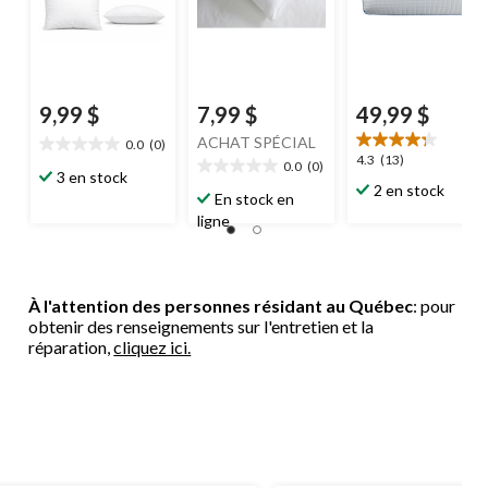
9,99 $
7,99 $
49,99 $
ACHAT SPÉCIAL
0.0
(0)
0.0
4.3
4.3
(13)
0.0
(0)
étoile(s)
0.0
3 en stock
étoile(s)
2 en stock
sur
étoile(s)
En stock en
sur
5.
sur
ligne
5.
5.
13
évaluations
À l'attention des personnes résidant au Québec
: pour
obtenir des renseignements sur l'entretien et la
réparation,
cliquez ici.