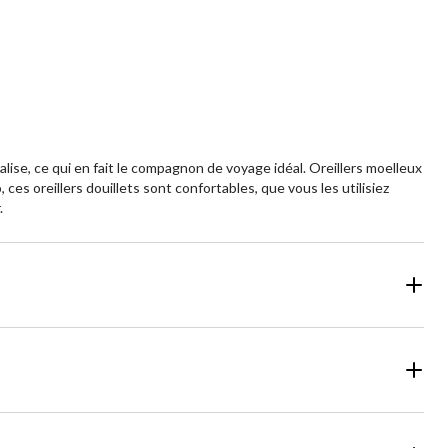
aluations
évaluations
lise, ce qui en fait le compagnon de voyage idéal. Oreillers moelleux
ces oreillers douillets sont confortables, que vous les utilisiez
.