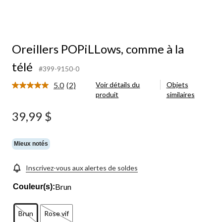
Oreillers POPiLLows, comme à la
télé
#399-9150-0
5.0
(2)
Voir détails du
Objets
Lire
produit
similaires
les
2
commentaires.
39,99 $
Lien
vers
la
même
Mieux notés
page.
Inscrivez-vous aux alertes de soldes
Brun
Couleur(s):
Brun
Rose vif