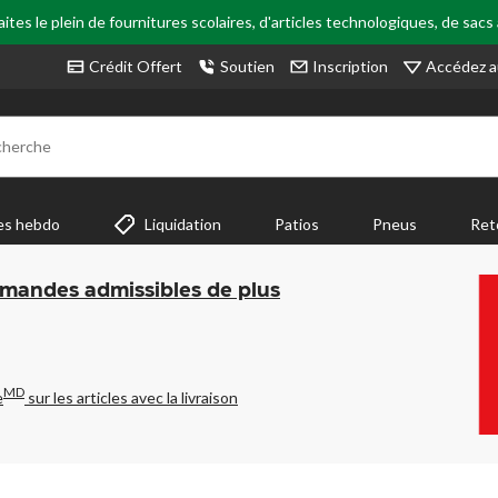
tes le plein de fournitures scolaires, d'articles technologiques, de sacs
Accédez a
Crédit Offert
Soutien
Inscription
cherche
es hebdo
Liquidation
Patios
Pneus
Ret
mmandes admissibles de plus
MD
e
sur les articles avec la livraison