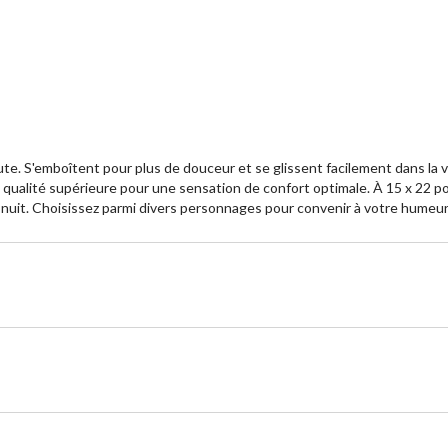
évaluations
év
te. S'emboîtent pour plus de douceur et se glissent facilement dans la va
 qualité supérieure pour une sensation de confort optimale. À 15 x 22 po, 
it. Choisissez parmi divers personnages pour convenir à votre humeur