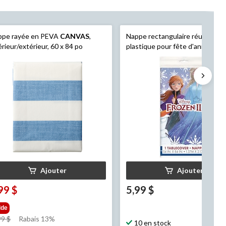
ppe rayée en PEVA
CANVAS
,
Nappe rectangulaire réutilisabl
érieur/extérieur, 60 x 84 po
plastique pour fête d'anniversai
Disney La Reine des neiges, ble
x 96 po
Ajouter
Ajouter
99 $
5,99 $
lde
prix
99 $
Rabais 13%
10 en stock