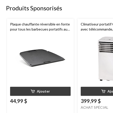
Produits Sponsorisés
Plaque chauffante réversible en fonte
Climatiseur portat
pour tous les barbecues portatifs au
avec télécommande, 
gaz Napoleon de série Q285
BTU, blanc
Ajouter
Aj
44,99 $
399,99 $
ACHAT SPÉCIAL