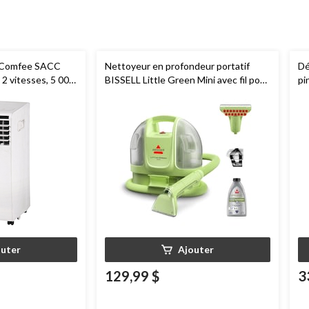
if Comfee SACC
Nettoyeur en profondeur portatif
Dé
2 vitesses, 5 000
BISSELL Little Green Mini avec fil pour
pi
tapis et tissus d'ameublement
Wi
so
outer
Ajouter
129,99 $
3