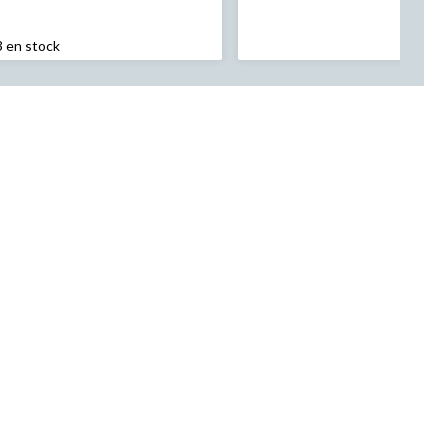
était
7,99 $
3 en stock