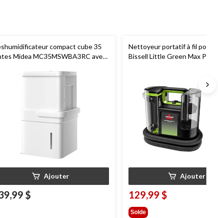
shumidificateur compact cube 35
Nettoyeur portatif à fil pour t
ntes Midea MC35MSWBA3RC avec
Bissell Little Green Max Pet
-Fi intelligent pour la maison et le
us-sol, certifié ENERGY STAR, blanc
Ajouter
Ajouter
39,99 $
129,99 $
Solde