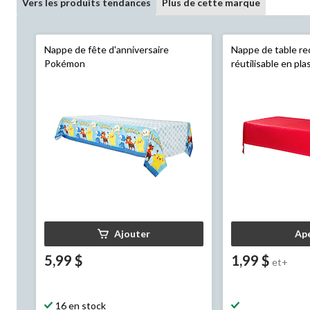
Vers les produits tendances
Plus de cette marque
Nappe de fête d'anniversaire
Nappe de table re
Pokémon
réutilisable en pla
108 po, pour fête
prénatale/Hanouk
d'anniversaire
Ajouter
Ap
5,99 $
1,99 $
et+
16 en stock