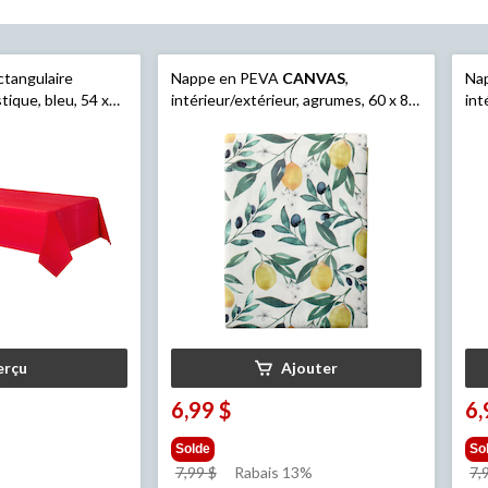
ctangulaire
Nappe en PEVA
CANVAS
,
Na
stique, bleu, 54 x
intérieur/extérieur, agrumes, 60 x 84
int
po
ka/fête
erçu
Ajouter
6,99 $
6,
Solde
So
prix
7,99 $
Rabais 13%
7,