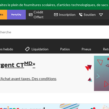
tes le plein de fournitures scolaires, d'articles technologiques, de sacs
Crédit
Inscription
Soutien
Offert
cherche
es hebdo
Liquidation
Patios
Pneus
Ret
MD
rgent CT
*
*Achat avant taxes. Des conditions