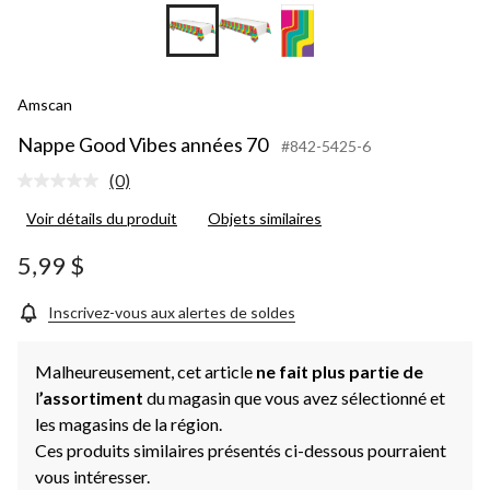
Amscan
Nappe Good Vibes années 70
#842-5425-6
(0)
Aucune
cote
Voir détails du produit
Objets similaires
pour
ce
produit.
5,99 $
Lien
vers
la
Inscrivez-vous aux alertes de soldes
même
page.
Malheureusement, cet article
ne fait plus partie de
l
’assortiment
du magasin que vous avez sélectionné et
les magasins de la région.
Ces produits similaires présentés ci-dessous pourraient
vous intéresser.