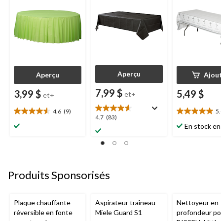
Noël/Action de
grâces/réveillon/fête
d'anniversaire
Aperçu
Aperçu
Ajou
7,99 $
3,99 $
5,49 $
et+
et+
4.6
(9)
5
4.6
5.0
4.7
4.7
(83)
étoile(s)
étoile(s)
En stock en
étoile(s)
sur
sur
sur
5.
5.
5.
9
6
83
évaluations
évaluations
évaluations
Produits Sponsorisés
Plaque chauffante
Aspirateur traîneau
Nettoyeur en
réversible en fonte
Miele Guard S1
profondeur por