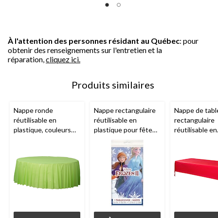
5.
5.
5.
9
38
évaluations
évaluations
À l'attention des personnes résidant au Québec
: pour
obtenir des renseignements sur l'entretien et la
réparation,
cliquez ici.
Produits similaires
Nappe ronde
Nappe rectangulaire
Nappe de tabl
réutilisable en
réutilisable en
rectangulaire
plastique, couleurs
plastique pour fête
réutilisable en
variées, 84 po, pour
d'anniversaire Disney
plastique, bleu
Noël/Action de
La Reine des neiges,
108 po, pour f
grâces/réveillon/fête
bleu, 54 x 96 po
prénatale/Han
d'anniversaire
ête d'annivers