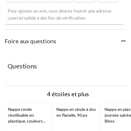
Sélectionnez
Sélectionnez
Sélectionnez
Sélectionnez
Sélectionnez
Pour ajouter un avis, vous devrez fournir une adresse
pour
pour
pour
pour
pour
évaluer
évaluer
évaluer
évaluer
évaluer
courriel valide à des fins de vérification.
l'article
l'article
l'article
l'article
l'article
à
à
à
à
à
1
2
3
4
5
étoile.
étoiles.
étoiles.
étoiles.
étoiles.
Foire aux questions
Cette
Cette
Cette
Cette
Cette
action
action
action
action
action
ouvrira
ouvrira
ouvrira
ouvrira
ouvrira
le
le
le
le
le
Questions
formulaire
formulaire
formulaire
formulaire
formulaire
de
de
de
de
de
soumission.
soumission.
soumission.
soumission.
soumission.
4 étoiles et plus
Nappe ronde
Nappe en vinyle à dos
Nappe en plas
réutilisable en
en flanelle, 90 po
journée saint
plastique, couleurs
Bless
variées, 84 po, pour