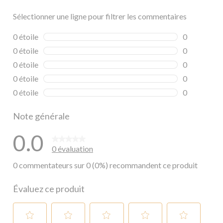
Sélectionner une ligne pour filtrer les commentaires
0 étoile
étoiles
0
0 commentai
0 étoile
étoiles
0
0 commentai
0 étoile
étoiles
0
0 commentai
0 étoile
étoiles
0
0 commentai
0 étoile
étoiles
0
0 commentai
Note générale
0.0
0 évaluation
0 commentateurs sur 0 (0%) recommandent ce produit
Évaluez ce produit