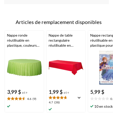
Articles de remplacement disponibles
Nappe ronde
Nappe de table
Nappe rectang
réutilisable en
rectangulaire
réutilisable en
plastique, couleurs
réutilisable en
plastique pour
variées, 84 po, pour
plastique, bleu, 54 x
d'anniversaire
Noël/Action de
108 po, pour fête
La Reine des n
grâces/réveillon/fête
prénatale/Hanoukka/f
bleu, 54 x 96 
d'anniversaire
ête d'anniversaire
3,99 $
1,99 $
5,99 $
et+
et+
4.6
(9)
0
4.6
0.0
4.7
4.7
(38)
étoile(s)
étoile(s)
10 en stock
étoile(s)
sur
sur
sur