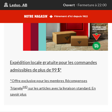
votre
Ouvert
⋅ Fermeture à 22:00
Leduc, AB
magasin
préféré
est
Leduc,
AB,
courament
Ouvert,
Fermeture
à
à
22:00
cliquer
pour
changer
Expédition locale gratuite pour les commandes
admissibles de plus de 99 $*
*Offre exclusive pour les membres Récompenses
MD
Triangle
sur les articles avec la livraison standard.
En
savoir plus