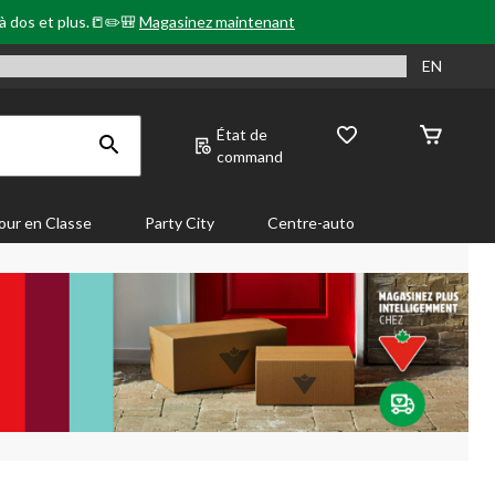
 à dos et plus.📒✏️🎒
Magasinez maintenant
EN
État de
command
our en Classe
Party City
Centre-auto