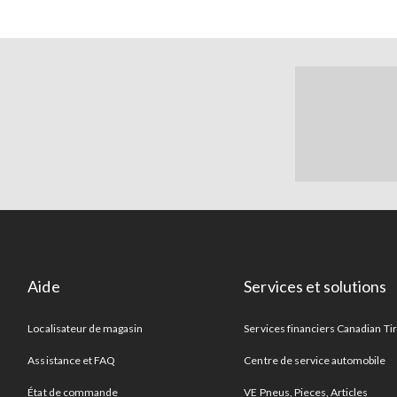
Aide
Services et solutions
Localisateur de magasin
Services financiers Canadian Ti
Assistance et FAQ
Centre de service automobile
État de commande
VE Pneus, Pieces, Articles