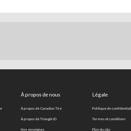
À propos de nous
Légale
re
À propos de Canadian Tire
Politique de confidential
À propos de Triangle ID
Termes et conditions
Nos enseignes
Plan du site