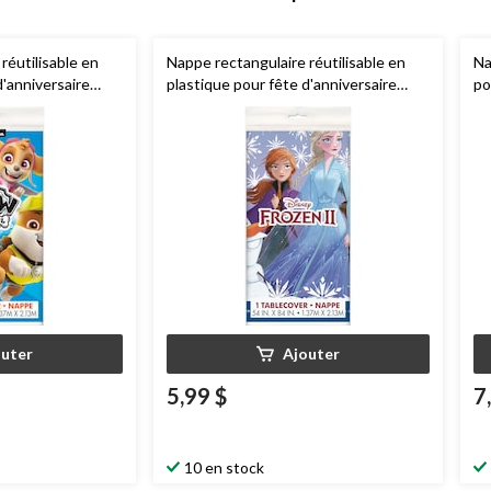
réutilisable en
Nappe rectangulaire réutilisable en
Na
d'anniversaire
plastique pour fête d'anniversaire
po
uille, bleu, 54 x
Disney La Reine des neiges, bleu, 54 x
96 po
outer
Ajouter
5,99 $
7
10 en stock