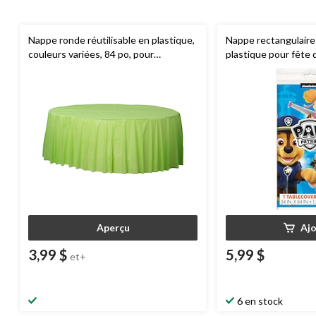
Nappe ronde réutilisable en plastique,
Nappe rectangulaire 
couleurs variées, 84 po, pour
plastique pour fête 
Noël/Action de grâces/réveillon/fête
Nickelodeon Pat'Patro
d'anniversaire
96 po
Aperçu
Aj
3,99 $
5,99 $
et+
6 en stock