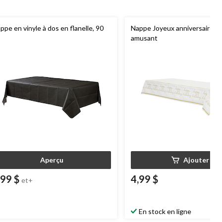
ppe en vinyle à dos en flanelle, 90
Nappe Joyeux anniversaire C
amusant
Aperçu
Ajouter
,99 $
4,99 $
et+
En stock en ligne