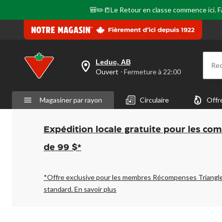
🎒✏️📒Le Retour en classe commence ici. Fai
Leduc, AB
Re
votre
Ouvert
⋅ Fermeture à 22:00
magasin
préféré
est
Magasiner par rayon
Circulaire
Offr
Leduc,
AB,
courament
Ouvert,
Expédition locale gratuite pour les co
Fermeture
à
de 99 $*
à
22:00
cliquer
pour
*Offre exclusive pour les membres Récompenses Triangl
changer
standard.
En savoir plus