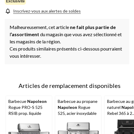
Exclusivité
Inscrivez-vous aux alertes de soldes
Malheureusement, cet article
ne fait plus partie de
l
’assortiment
du magasin que vous avez sélectionné et
les magasins de la région.
Ces produits similaires présentés ci-dessous pourraient
vous intéresser.
Articles de remplacement disponibles
Barbecue
Napoleon
Barbecue au propane
Barbecue au g
Rogue PRO-S 525
Napoleon
Rogue
naturel
Napol
RSIB prop. liquide
525, acier inoxydable
Rebel 365 à 2
brûleurs, noir