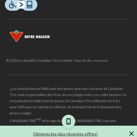
© 2026 La Société Canadian Tire Limitée. Tous droits réservés.
△Le manufacturier/fabricant des pneus que vous achetez et Canadian
Tire sont responsables des frais de recyclage inclus sur cette facture. Le
manufacturier/fabricant de pneus et Canadian Tire utilisent ces frais
pour défrayer le coût de la collecte, du transport et du traitement des
pneus usagés.
MD
CANADIAN TIRE
et le logo du triangle CANADIAN TIRE sont des
marques de commerce déposées de la Société Canadian Tire Limitée.
Obtenez les plus récentes offres!