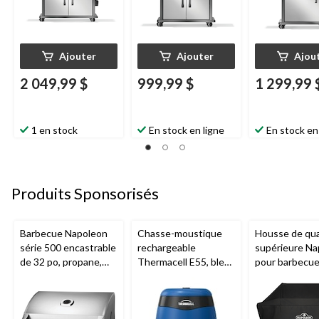
Ajouter
Ajouter
Ajou
2 049,99 $
999,99 $
1 299,99 
1 en stock
En stock en ligne
En stock en
Produits Sponsorisés
Barbecue Napoleon
Chasse-moustique
Housse de qua
série 500 encastrable
rechargeable
supérieure Na
de 32 po, propane,
Thermacell E55, bleu
pour barbecu
acier inoxydable
royal
425 et autres
barbecues de t
moyenne, 25 p
52 po la X 48 p