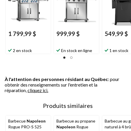
1 799,99 $
999,99 $
549,99 $
2 en stock
En stock en ligne
1 en stock
À l'attention des personnes résidant au Québec
: pour
obtenir des renseignements sur l'entretien et la
réparation,
cliquez ici.
Produits similaires
Barbecue
Napoleon
Barbecue au propane
Barbecue au g
Rogue PRO-S 525
Napoleon
Rogue
naturel à 4 br