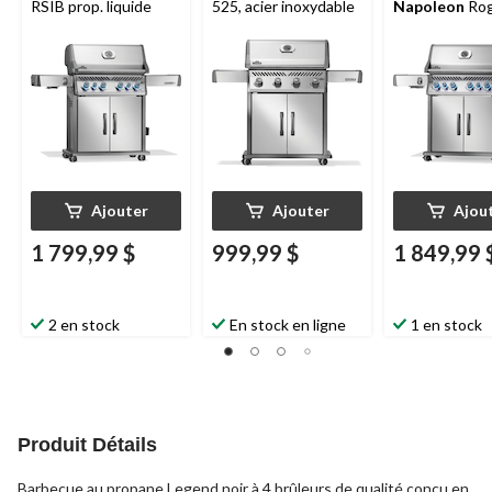
RSIB prop. liquide
525, acier inoxydable
Napoleon
Ro
PRO-S 525 RS
Ajouter
Ajouter
Ajou
1 799,99 $
999,99 $
1 849,99 
2 en stock
En stock en ligne
1 en stock
Produit Détails
Barbecue au propane Legend noir à 4 brûleurs de qualité conçu en