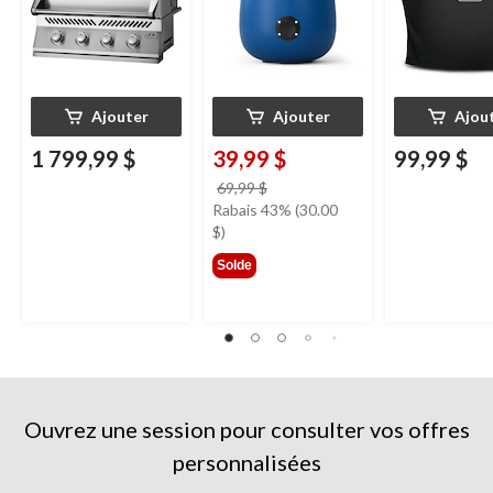
noir
Ajouter
Ajouter
Ajou
1 799,99 $
39,99 $
99,99 $
prix
69,99 $
était
Rabais 43% (30.00
69,99 $
$)
Solde
Ouvrez une session pour consulter vos offres
personnalisées