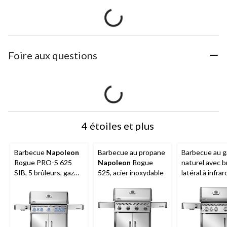
Foire aux questions
4 étoiles et plus
Barbecue
Napoleon
Barbecue au propane
Barbecue au g
Rogue PRO-S 625
Napoleon
Rogue
naturel avec b
SIB, 5 brûleurs, gaz
525, acier inoxydable
latéral à infra
naturel, tablette
Napoleon
Ro
latérale pliante
PRO-S 425, ac
inoxydable