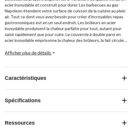
acier inoxydable et construit pour durer. Les barbecues au gaz
Napoleon étendent votre surface de cuisson de la cuisine au plein
air. Tout ce dont vous avez besoin pour créer d’incroyables repas
gastronomiques est en un seul endroit. Les brûleurs en acier
inoxydable produisent la chaleur parfaite pour tout, autant pour
saisir rapidement que pour cuire. Le couvercle à double paroi en
acier inoxydable emprisonne la chaleur des brûleurs, la fait circuler
et produit un effet semblable à celui d’un four qui est idéal pour la
cuisson et le rôtissage.
Afficher plus de détails
Caractéristiques
Spécifications
Ressources