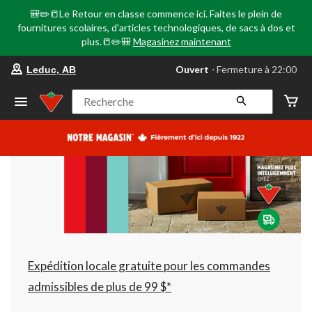
🎒✏️📒Le Retour en classe commence ici. Faites le plein de
fournitures scolaires, d'articles technologiques, de sacs à dos et
plus.📒✏️🎒
Magasinez maintenant
votre
Ouvert
⋅ Fermeture à 22:00
Leduc, AB
magasin
préféré
est
Recherche
Leduc,
AB,
courament
Ouvert,
Fermeture
à
à
22:00
cliquer
pour
changer
Expédition locale gratuite pour les commandes
admissibles de plus de 99 $*