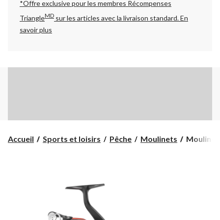
*Offre exclusive pour les membres Récompenses
MD
Triangle
sur les articles avec la livraison standard.
En
savoir plus
Moulinet
Accueil
Sports et loisirs
Pêche
Moulinets
Moulinet 
à
lancer
Matzuo
Red,
format
25