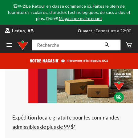
🎒✏️📒Le Retour en classe commence ici. Faites le plein de
fournitures scolaires, d'articles technologiques, de sacs à dos et
plus.📒✏️🎒
Magasinez maintenant
votre
Ouvert
⋅ Fermeture à 22:00
Leduc, AB
magasin
préféré
est
Recherche
Leduc,
AB,
courament
Ouvert,
Fermeture
à
à
22:00
cliquer
pour
changer
Expédition locale gratuite pour les commandes
admissibles de plus de 99 $*