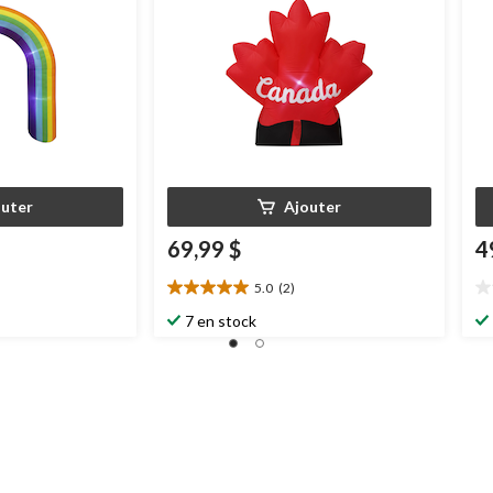
outer
Ajouter
69,99 $
4
5.0
(2)
5.0
0.
étoile(s)
ét
7 en stock
sur
su
5.
5.
2
évaluations