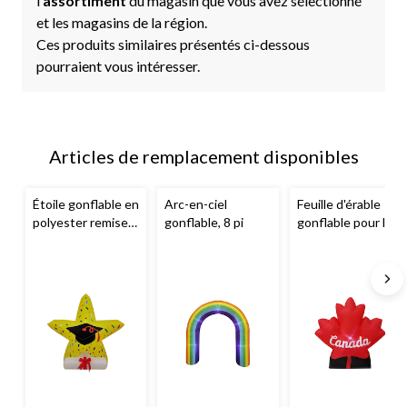
l
’assortiment
du magasin que vous avez sélectionné
et les magasins de la région.
Ces produits similaires présentés ci-dessous
pourraient vous intéresser.
Articles de remplacement disponibles
Étoile gonflable en
Arc-en-ciel
Feuille d'érable
polyester remise
gonflable, 8 pi
gonflable pour la
des diplômes, DEL
fête du Canada,
super blanc, 4 pi
5 pi, rouge