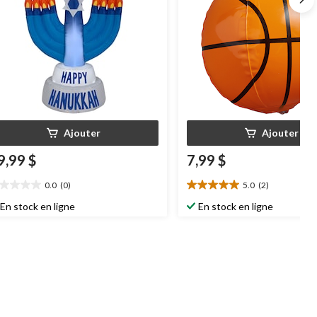
Ajouter
Ajouter
9,99 $
7,99 $
0.0
(0)
5.0
(2)
0
5.0
oile(s)
étoile(s)
En stock en ligne
En stock en ligne
r
sur
5.
2
évaluations