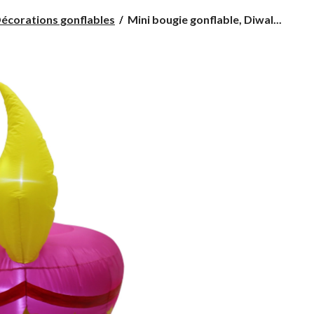
Mini
écorations gonflables
Mini bougie gonflable, Diwal...
bougie
gonflable,
Diwali,
3,5
pi