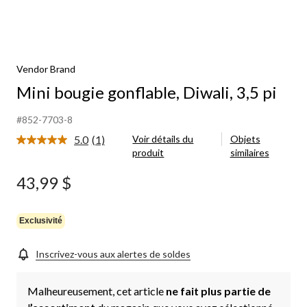
Vendor Brand
Mini bougie gonflable, Diwali, 3,5 pi
#852-7703-8
5.0
(1)
Voir détails du
Objets
Lire
produit
similaires
1
commentaire.
Lien
43,99 $
vers
la
même
page.
Exclusivité
Inscrivez-vous aux alertes de soldes
Malheureusement, cet article
ne fait plus partie de