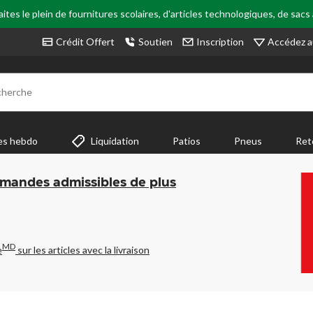
tes le plein de fournitures scolaires, d'articles technologiques, de sacs
Accédez a
Crédit Offert
Soutien
Inscription
cherche
es hebdo
Liquidation
Patios
Pneus
Ret
mmandes admissibles de plus
MD
e
sur les articles avec la livraison