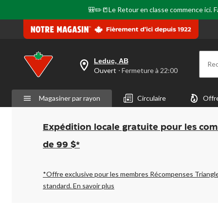
🎒✏️📒Le Retour en classe commence ici. Fai
Leduc, AB
Re
votre
Ouvert
⋅ Fermeture à 22:00
magasin
préféré
est
Magasiner par rayon
Circulaire
Offr
Leduc,
AB,
courament
Ouvert,
Expédition locale gratuite pour les co
Fermeture
à
de 99 $*
à
22:00
cliquer
pour
*Offre exclusive pour les membres Récompenses Triangl
changer
standard.
En savoir plus