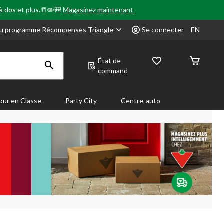
 à dos et plus.📒✏️🎒
Magasinez maintenant
u programme Récompenses Triangle
Se connecter
EN
État de
command
our en Classe
Party City
Centre-auto