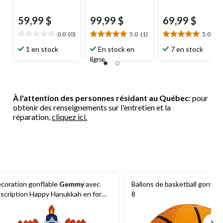
59,99 $
99,99 $
69,99 $
0.0
(0)
5.0
(1)
5.0
(2)
0.0
5.0
5.0
étoile(s)
étoile(s)
étoile(s)
1 en stock
En stock en
7 en stock
sur
sur
sur
ligne
5.
5.
5.
1
2
évaluation
évaluations
À l'attention des personnes résidant au Québec
: pour
obtenir des renseignements sur l'entretien et la
réparation,
cliquez ici.
coration gonflable
Gemmy
avec
Ballons de basketball gonflabl
inscription Happy Hanukkah en forme
8
 ménorah, 3,5 pi, pour Hanoukka