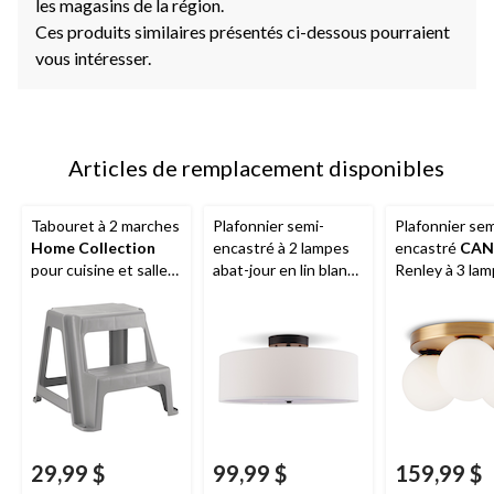
les magasins de la région.
Ces produits similaires présentés ci-dessous pourraient
vous intéresser.
Articles de remplacement disponibles
Tabouret à 2 marches
Plafonnier semi-
Plafonnier sem
Home Collection
encastré à 2 lampes
encastré
CAN
pour cuisine et salle
abat-jour en lin blanc
Renley à 3 la
de bain, antidérapant,
CANVAS
Preston,
gris, 16 po
bronze, 15-7/8 po
29,99 $
99,99 $
159,99 $