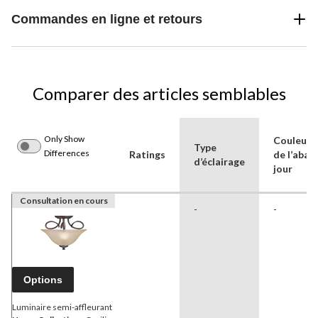
Commandes en ligne et retours
Comparer des articles semblables
Only Show
Couleur/f
Type
Differences
Ratings
de l’abat
d’éclairage
jour
Consultation en cours
-
-
Options
Luminaire semi-affleurant