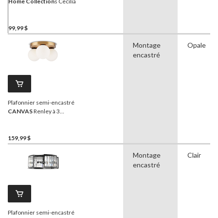
Home Collection
s Cecilia
99,99 $
Montage
Opale
encastré
Plafonnier semi-encastré
CANVAS
Renley à 3
lampes
159,99 $
Montage
Clair
encastré
Plafonnier semi-encastré