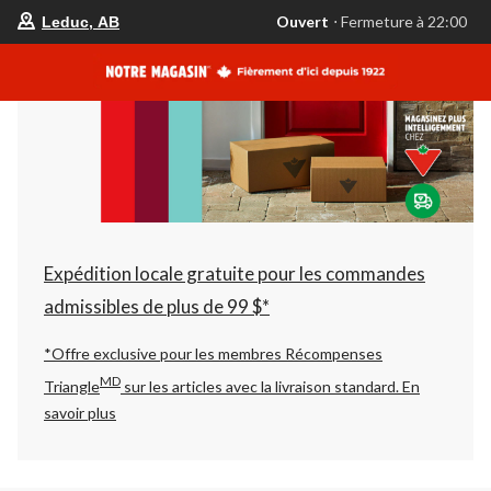
votre
Ouvert
⋅ Fermeture à 22:00
Leduc, AB
magasin
préféré
est
Leduc,
AB,
courament
Ouvert,
Fermeture
à
à
22:00
cliquer
pour
changer
Expédition locale gratuite pour les commandes
admissibles de plus de 99 $*
*Offre exclusive pour les membres Récompenses
MD
Triangle
sur les articles avec la livraison standard.
En
savoir plus