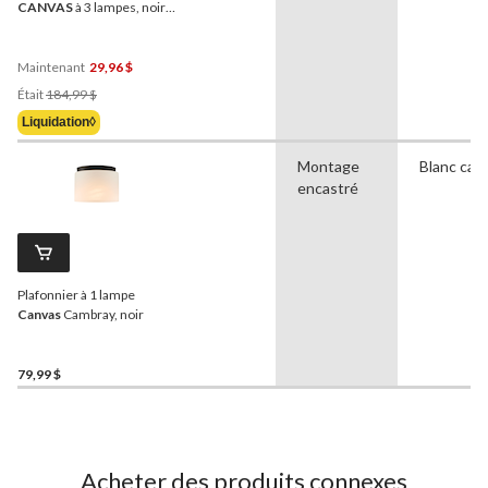
CANVAS
à 3 lampes, noir
mat
Maintenant
29,96 $
Prix
Était
184,99 $
Était
Liquidation◊
184,99 $
Montage
Blanc cas
encastré
Plafonnier à 1 lampe
Canvas
Cambray, noir
79,99 $
Acheter des produits connexes