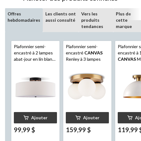
Offres
Les clients ont
Vers les
Plus de
hebdomadaires
aussi consulté
produits
cette
tendances
marque
Plafonnier semi-
Plafonnier semi-
Plafonnier 
encastré à 2 lampes
encastré
CANVAS
encastré à 
abat-jour en lin blanc
Renley à 3 lampes
CANVAS
M
CANVAS
Preston,
blanc mat/d
bronze, 15-7/8 po
brossé
Ajouter
Ajouter
Aj
99,99 $
159,99 $
119,99 