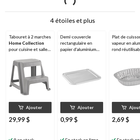
4 étoiles et plus
Tabouret à 2 marches
Demi-couvercle
Plat de cuisso
Home Collection
rectangulaire en
vapeur en alu
pour cuisine et salle
papier d'aluminium
rond réutilisab
de bain, antidérapant,
pour plat vapeur,
argent, 17,75 
gris, 16 po
argent, 13 po, pour
cuisson/cuisso
cuisson/cuisson à la
vapeur
vapeur
Ajouter
Ajouter
Ajou
29,99 $
0,99 $
2,69 $
9 en stock
En stock en ligne
En stock en