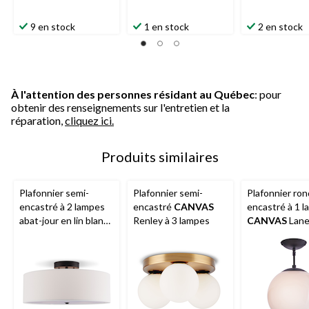
9 en stock
1 en stock
2 en stock
À l'attention des personnes résidant au Québec
: pour
obtenir des renseignements sur l'entretien et la
réparation,
cliquez ici.
Produits similaires
Plafonnier semi-
Plafonnier semi-
Plafonnier ron
encastré à 2 lampes
encastré
CANVAS
encastré à 1 
abat-jour en lin blanc
Renley à 3 lampes
CANVAS
Lane
CANVAS
Preston,
abat-jour en v
bronze, 15-7/8 po
opalin