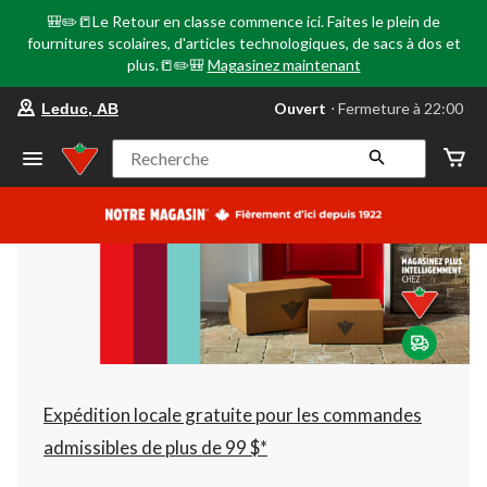
🎒✏️📒Le Retour en classe commence ici. Faites le plein de
fournitures scolaires, d'articles technologiques, de sacs à dos et
plus.📒✏️🎒
Magasinez maintenant
votre
Ouvert
⋅ Fermeture à 22:00
Leduc, AB
magasin
préféré
est
Recherche
Leduc,
AB,
courament
Ouvert,
Fermeture
à
à
22:00
cliquer
pour
changer
Expédition locale gratuite pour les commandes
admissibles de plus de 99 $*