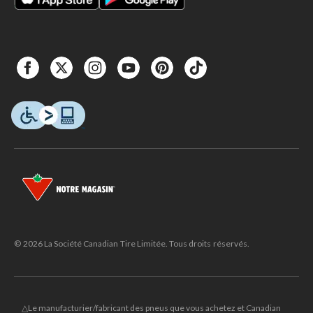
© 2026 La Société Canadian Tire Limitée. Tous droits réservés.
△Le manufacturier/fabricant des pneus que vous achetez et Canadian