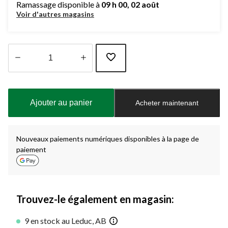
Ramassage disponible à
09 h 00, 02 août
Voir d'autres magasins
Quantité
mise
à
Ajouter au panier
Acheter maintenant
jour
à
1
Nouveaux paiements numériques disponibles à la page de
paiement
Trouvez-le également en magasin:
9 en stock au Leduc, AB