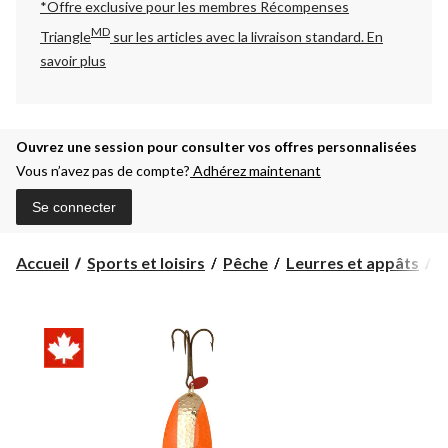
*Offre exclusive pour les membres Récompenses
MD
Triangle
sur les articles avec la livraison standard.
En
savoir plus
Ouvrez une session pour consulter vos offres personnalisées
Vous n’avez pas de compte?
Adhérez maintenant
Se connecter
Accueil
Sports et loisirs
Pêche
Leurres et appâts
C