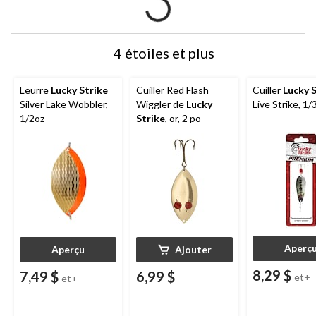
4 étoiles et plus
Leurre
Lucky Strike
Cuiller Red Flash
Cuiller
Lucky 
Silver Lake Wobbler,
Wiggler de
Lucky
Live Strike, 1/
1/2oz
Strike
, or, 2 po
Aperç
Aperçu
Ajouter
8,29 $
7,49 $
6,99 $
et+
et+