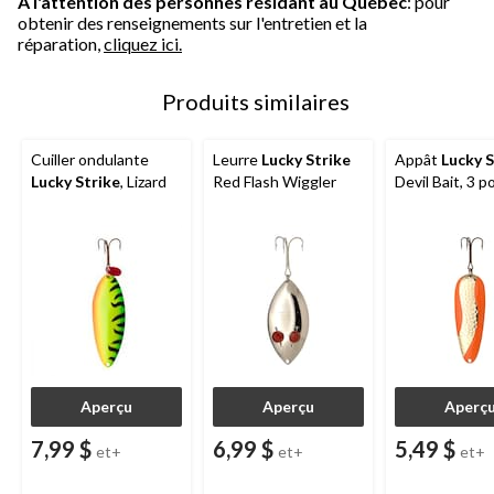
À l'attention des personnes résidant au Québec
: pour
obtenir des renseignements sur l'entretien et la
réparation,
cliquez ici.
Produits similaires
Cuiller ondulante
Leurre
Lucky Strike
Appât
Lucky S
Lucky Strike
, Lizard
Red Flash Wiggler
Devil Bait, 3 p
Aperçu
Aperçu
Aperç
7,99 $
6,99 $
5,49 $
et+
et+
et+