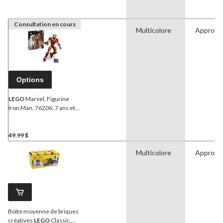
Consultation en cours
Multicolore
Approuv
Options
LEGO
Marvel, Figurine
Iron Man, 76206, 7 ans et
plus
49,99 $
Multicolore
Approuv
Boîte moyenne de briques
créatives
LEGO
Classic,