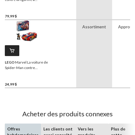
construire de Galactus
LEGO
Marvel (76316), 427
pièces, 9 ans et plus
79,99 $
Assortiment
Approuv
LEGO
Marvel La voiture de
Spider-Man contre
Wolverine venomisé,
76336, 134 pièces, 7 ans et
plus
24,99 $
Acheter des produits connexes
Offres
Les clients ont
Vers les
Plus de
hebdomadaires
aussi consulté
produits
cette