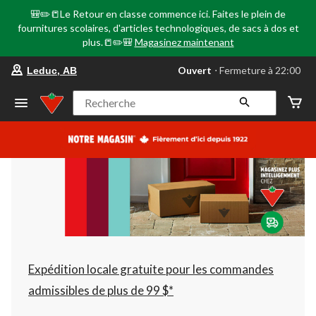
🎒✏️📒Le Retour en classe commence ici. Faites le plein de
fournitures scolaires, d'articles technologiques, de sacs à dos et
plus.📒✏️🎒
Magasinez maintenant
votre
Ouvert
⋅ Fermeture à 22:00
Leduc, AB
magasin
préféré
est
Recherche
Leduc,
AB,
courament
Ouvert,
Fermeture
à
à
22:00
cliquer
pour
changer
Expédition locale gratuite pour les commandes
admissibles de plus de 99 $*