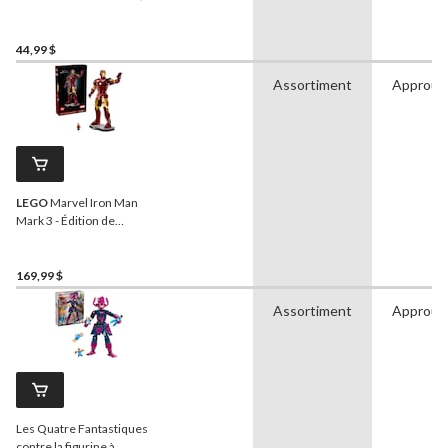
484 pièces
44,99 $
Assortiment
Approuv
LEGO
Marvel Iron Man
Mark 3 - Édition de
collection, 76344, 1297
pièces, 18 ans et plus
169,99 $
Assortiment
Approuv
Les Quatre Fantastiques
contre la figurine à