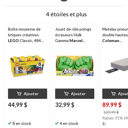
4 étoiles et plus
Boîte moyenne de
Jouet de rôle poings
Matelas pneu
briques créatives
écraseurs Hulk
double hauteu
LEGO
Classic, 484
Gamma
Marvel
Coleman
pièces
Avengers
SupportRest 
avec pompe à 
120 V, grand li
Ajouter
Ajouter
Ajou
44,99 $
32,99 $
89,99 $
prix
129,99 $
étai
Rabais 31% (4
8 en stock
4 en stock
129,
$)