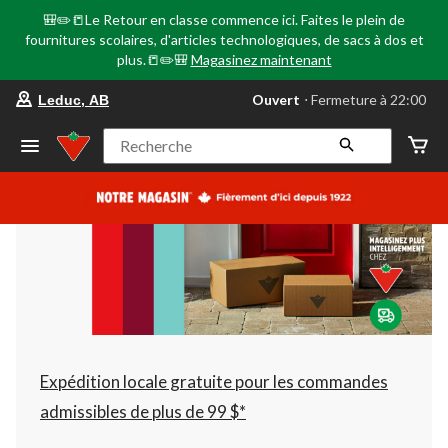
🎒✏️📒Le Retour en classe commence ici. Faites le plein de
fournitures scolaires, d'articles technologiques, de sacs à dos et
plus.📒✏️🎒
Magasinez maintenant
votre
Ouvert
⋅ Fermeture à 22:00
Leduc, AB
magasin
préféré
est
Recherche
Leduc,
AB,
courament
Ouvert,
Fermeture
à
à
22:00
cliquer
pour
changer
Expédition locale gratuite pour les commandes
admissibles de plus de 99 $*