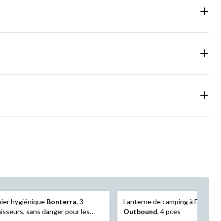
ier hygiénique
Bonterra
, 3
Lanterne de camping à DEL à pil
isseurs, sans danger pour les
Outbound
, 4 pces