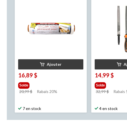
pi
Ajouter
A
16,89 $
14,99 $
Solde
Solde
prix
prix
20,99 $
Rabais 20%
32,99 $
Rabais
était
était
20,99 $
32,99 $
7 en stock
4 en stock