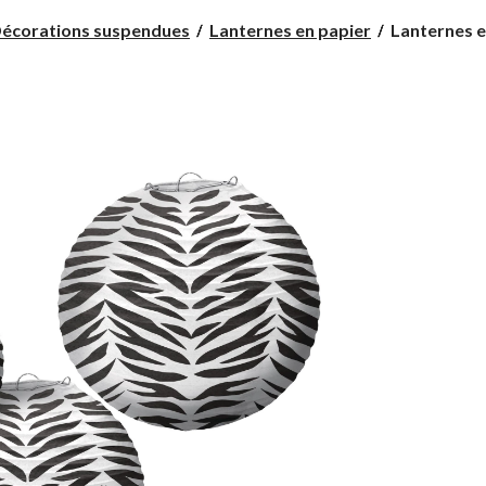
Lanternes
écorations suspendues
Lanternes en papier
Lanternes en
en
papier
à
motif
zébré,
paq.
3