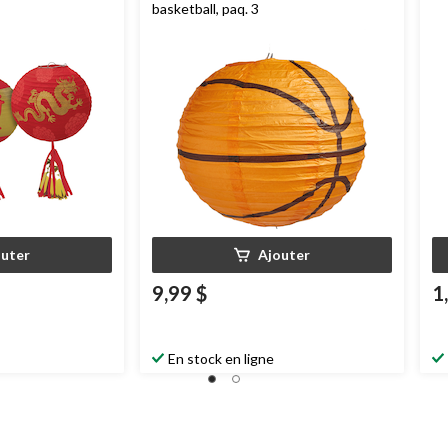
basketball, paq. 3
outer
Ajouter
9,99 $
1
En stock en ligne