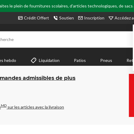
tes le plein de fournitures scolaires, d'articles technologiques, de sacs
Accédez a
Crédit Offert
Soutien
Inscription
cherche
es hebdo
Liquidation
Patios
Pneus
Ret
mmandes admissibles de plus
MD
e
sur les articles avec la livraison