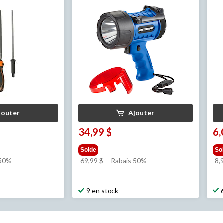
fos
jouter
Ajouter
34,99 $
6,
Solde
So
prix
 50%
69,99 $
Rabais 50%
8,
était
69,99 $
9 en stock