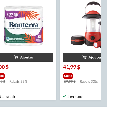
ses septiques, paq. 9
Ajouter
Ajouter
00 $
41,99 $
lde
Solde
prix
prix
99 $
Rabais 33%
59,99 $
Rabais 30%
était
était
8,99 $
59,99 $
6 en stock
1 en stock