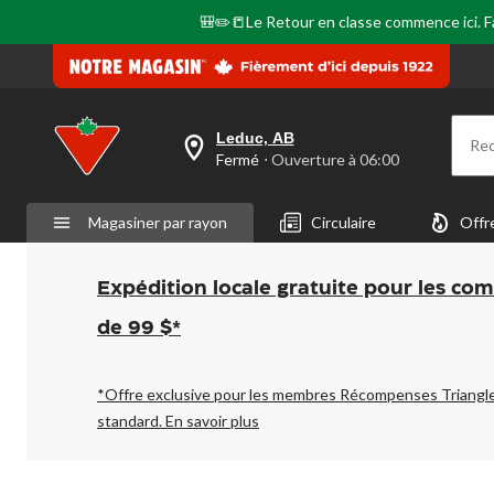
🎒✏️📒Le Retour en classe commence ici. Fai
Leduc, AB
Re
votre
Fermé
⋅ Ouverture à 06:00
magasin
préféré
est
Magasiner par rayon
Circulaire
Offr
Leduc,
AB,
courament
Fermé,
Expédition locale gratuite pour les co
Ouverture
à
de 99 $*
à
06:00
cliquer
pour
*Offre exclusive pour les membres Récompenses Triangl
changer
standard.
En savoir plus