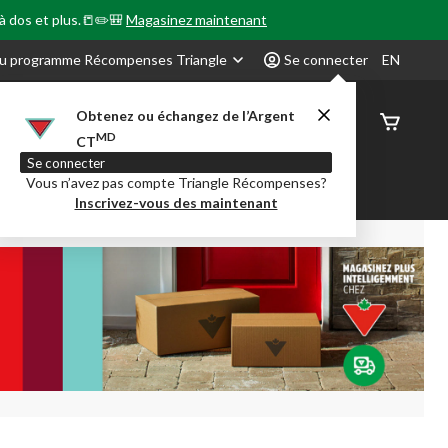
 à dos et plus.📒✏️🎒
Magasinez maintenant
u programme Récompenses Triangle
Se connecter
EN
Obtenez ou échangez de l’Argent
État de
MD
CT
command
Se connecter
Vous n’avez pas compte Triangle Récompenses?
our en Classe
Party City
Centre-auto
Inscrivez-vous des maintenant