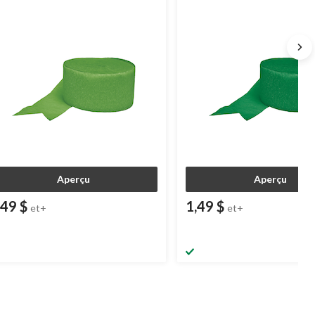
Aperçu
Aperçu
,49 $
1,49 $
et+
et+