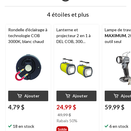
4 étoiles et plus
Rondelle d'éclairage à
Lanterne et
Lampe de trava
technologie COB
projecteur 2 en 1 à
MAXIMUM
, 2
3000K, blanc chaud
DEL COB, 300
outil seul
lumens, 2 pièces
Ajouter
Ajouter
Ajou
4,79 $
24,99 $
59,99 $
prix
49,99 $
était
Rabais 50%
18 en stock
49,99 $
6 en stock
Solde