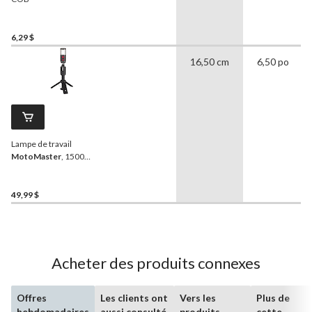
6,29 $
16,50 cm
6,50 po
Lampe de travail
MotoMaster
, 1500
lumens
49,99 $
Acheter des produits connexes
Offres
Les clients ont
Vers les
Plus de
hebdomadaires
aussi consulté
produits
cette