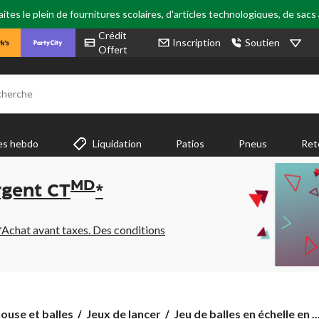
tes le plein de fournitures scolaires, d'articles technologiques, de sacs
Crédit
Inscription
Soutien
Offert
cherche
es hebdo
Liquidation
Patios
Pneus
Ret
MD
rgent CT
*
*Achat avant taxes. Des conditions
Jeu
ouse et balles
Jeux de lancer
Jeu de balles en échelle en ..