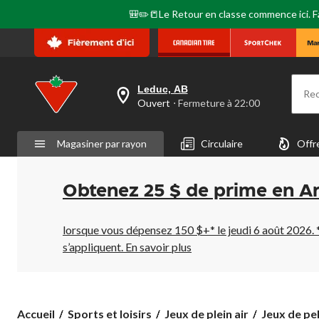
🎒✏️📒Le Retour en classe commence ici. Fai
Leduc, AB
Re
votre
Ouvert
⋅ Fermeture à 22:00
magasin
préféré
est
Magasiner par rayon
Circulaire
Offr
Leduc,
AB,
courament
Ouvert,
Obtenez 25 $ de prime en A
Fermeture
à
à
22:00
lorsque vous dépensez 150 $+* le jeudi 6 août 2026. 
cliquer
s’appliquent.
En savoir plus
pour
changer
Accueil
Sports et loisirs
Jeux de plein air
Jeux de pel