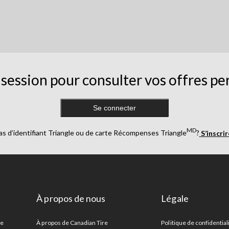
session pour consulter vos offres pe
Se connecter
MD
as d’identifiant Triangle ou de carte Récompenses Triangle
?
S’inscri
À propos de nous
Légale
re
À propos de Canadian Tire
Politique de confidential