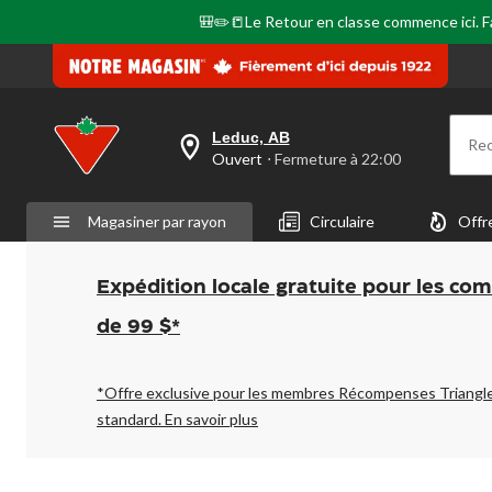
🎒✏️📒Le Retour en classe commence ici. Fai
Leduc, AB
Re
votre
Ouvert
⋅ Fermeture à 22:00
magasin
préféré
est
Magasiner par rayon
Circulaire
Offr
Leduc,
AB,
courament
Ouvert,
Expédition locale gratuite pour les co
Fermeture
à
de 99 $*
à
22:00
cliquer
pour
*Offre exclusive pour les membres Récompenses Triangl
changer
standard.
En savoir plus