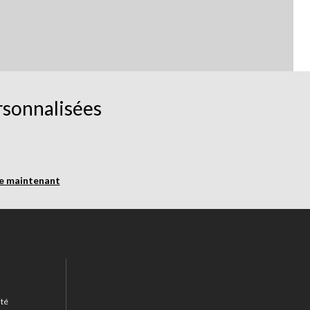
rsonnalisées
re maintenant
ité