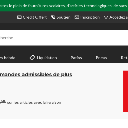
tes le plein de fournitures scolaires, d'articles technologiques, de sacs
Accédez a
Crédit Offert
Soutien
Inscription
cherche
es hebdo
Liquidation
Patios
Pneus
Ret
mmandes admissibles de plus
MD
e
sur les articles avec la livraison