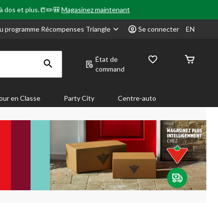
 à dos et plus.📒✏️🎒
Magasinez maintenant
u programme Récompenses Triangle
Se connecter
EN
État de
command
our en Classe
Party City
Centre-auto