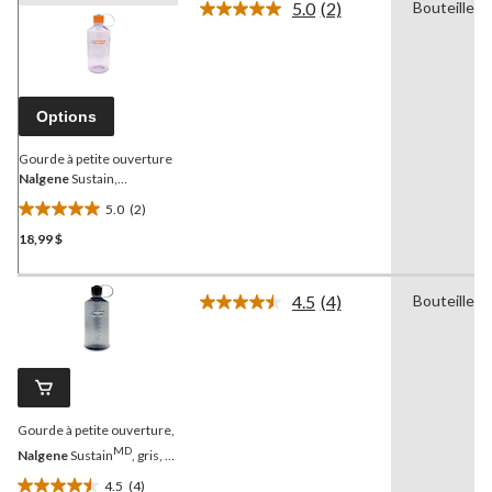
5.0
(2)
Bouteille
Lire
les
2
commentaires.
Lien
vers
Options
la
même
page.
Gourde à petite ouverture
Nalgene
Sustain,
améthyste, 32 oz
5.0
(2)
5.0
18,99 $
étoile(s)
sur
5.
4.5
(4)
Bouteille
2
Lire
les
évaluations
4
commentaires.
Lien
vers
la
Gourde à petite ouverture,
même
page.
MD
Nalgene
Sustain
, gris, 1
L
4.5
(4)