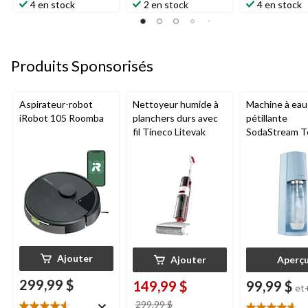
étoile(s)
étoile(s)
étoile(s)
4 en stock
2 en stock
4 en stock
sur
sur
sur
5.
5.
5.
11
4
5
évaluations
évaluations
évaluations
Produits Sponsorisés
Aspirateur-robot
Nettoyeur humide à
Machine à eau
iRobot 105 Roomba
planchers durs avec
pétillante
fil Tineco Litevak
SodaStream T
Ajouter
Ajouter
Aperç
299,99 $
149,99 $
99,99 $
et
prix
299,99 $