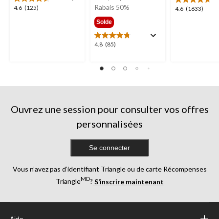
était
Rabais 50%
4.6
4.6
(125)
4.6
4.6
(1633)
299,99 $
étoile(s)
étoile(s)
Solde
sur
sur
5.
5.
4.8
4.8
(85)
125
1633
étoile(s)
évaluations
évaluations
sur
5.
85
évaluations
Ouvrez une session pour consulter vos offres
personnalisées
Se connecter
Vous n’avez pas d’identifiant Triangle ou de carte Récompenses
MD
Triangle
?
S’inscrire maintenant