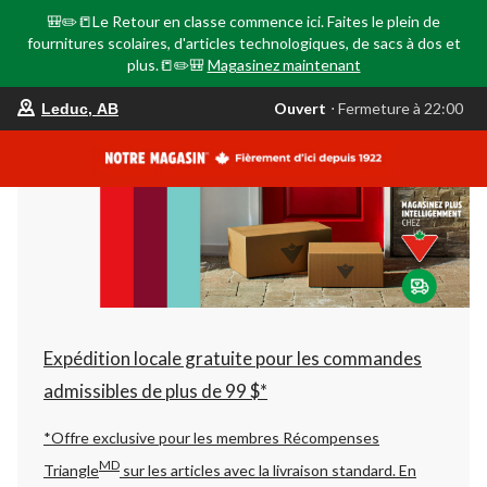
🎒✏️📒Le Retour en classe commence ici. Faites le plein de
fournitures scolaires, d'articles technologiques, de sacs à dos et
plus.📒✏️🎒
Magasinez maintenant
votre
Ouvert
⋅ Fermeture à 22:00
Leduc, AB
magasin
préféré
est
Leduc,
AB,
courament
Ouvert,
Fermeture
à
à
22:00
cliquer
pour
changer
Expédition locale gratuite pour les commandes
admissibles de plus de 99 $*
*Offre exclusive pour les membres Récompenses
MD
Triangle
sur les articles avec la livraison standard.
En