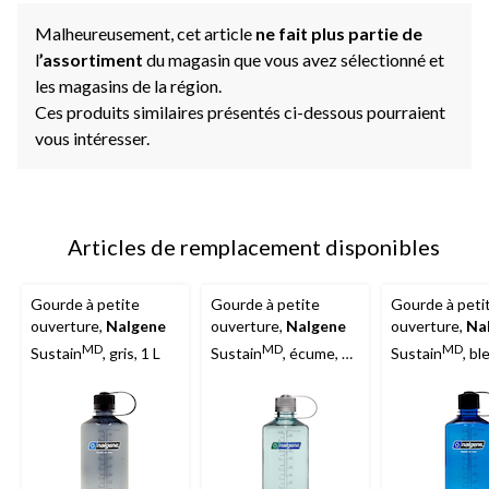
Malheureusement, cet article
ne fait plus partie de
l
’assortiment
du magasin que vous avez sélectionné et
les magasins de la région.
Ces produits similaires présentés ci-dessous pourraient
vous intéresser.
Articles de remplacement disponibles
Gourde à petite
Gourde à petite
Gourde à peti
ouverture,
Nalgene
ouverture,
Nalgene
ouverture,
Na
MD
MD
MD
Sustain
, gris, 1 L
Sustain
, écume, 1
Sustain
, bl
L
ardoise, 1 L