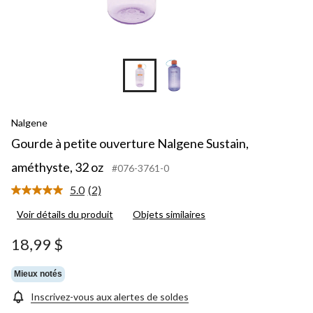
Nalgene
Gourde à petite ouverture Nalgene Sustain,
améthyste, 32 oz
#076-3761-0
5.0
(2)
Lire
les
Voir détails du produit
Objets similaires
2
commentaires.
Lien
18,99 $
vers
la
même
Mieux notés
page.
Inscrivez-vous aux alertes de soldes