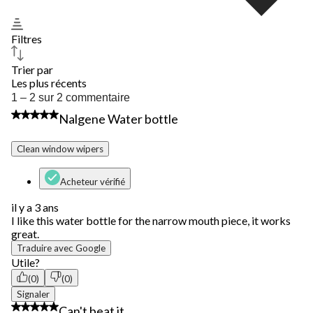
Filtres
Trier par
Les plus récents
1
1 – 2 sur 2 commentaire
à
5 étoile(s) sur 5.
Nalgene Water bottle
2
sur
2
Clean window wipers
commentaire.
Acheteur vérifié
il y a 3 ans
I like this water bottle for the narrow mouth piece, it works
great.
Traduire avec Google
Utile?
(0)
(0)
Signaler
5 étoile(s) sur 5.
Can't beat it