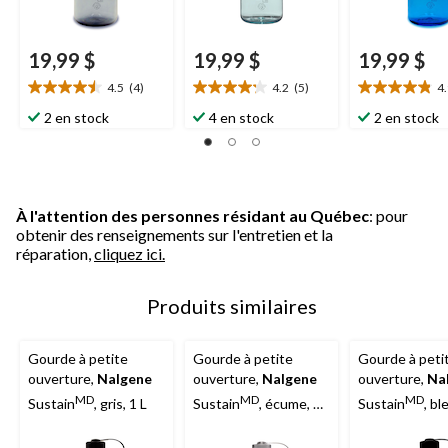
19,99 $
19,99 $
19,99 $
4.5
(4)
4.2
(5)
4
4.5
4.2
4.9
étoile(s)
étoile(s)
étoile(s)
2 en stock
4 en stock
2 en stock
sur
sur
sur
5.
5.
5.
4
5
7
évaluations
évaluations
évaluations
À l'attention des personnes résidant au Québec
: pour
obtenir des renseignements sur l'entretien et la
réparation,
cliquez ici.
Produits similaires
Gourde à petite
Gourde à petite
Gourde à peti
ouverture,
Nalgene
ouverture,
Nalgene
ouverture,
Na
MD
MD
MD
Sustain
, gris, 1 L
Sustain
, écume, 1
Sustain
, bl
L
ardoise, 1 L