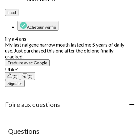
lcccl
Acheteur vérifié
il y a 4 ans
My last nalgene narrow mouth lasted me 5 years of daily
use. Just purchased this one after the old one finally
cracked.
Traduire avec Google
Utile?
(0)
(0)
Signaler
Foire aux questions
Questions