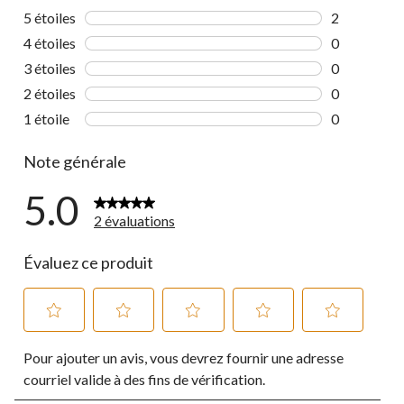
5 étoiles
étoiles
2
2 commentai
4 étoiles
étoiles
0
0 commentai
3 étoiles
étoiles
0
0 commentai
2 étoiles
étoiles
0
0 commentai
1 étoile
étoiles
0
0 commentai
Note générale
5.0
2 évaluations
Évaluez ce produit
Sélectionnez
Sélectionnez
Sélectionnez
Sélectionnez
Sélectionnez
Pour ajouter un avis, vous devrez fournir une adresse
pour
pour
pour
pour
pour
évaluer
évaluer
évaluer
évaluer
évaluer
courriel valide à des fins de vérification.
l'article
l'article
l'article
l'article
l'article