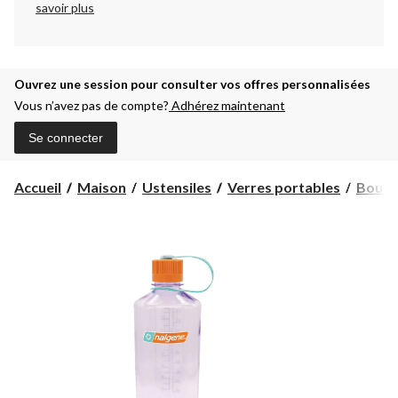
savoir plus
Ouvrez une session pour consulter vos offres personnalisées
Vous n’avez pas de compte?
Adhérez maintenant
Se connecter
Accueil
Maison
Ustensiles
Verres portables
Bouteil