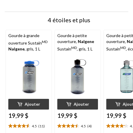
4 étoiles et plus
Gourde à grande
Gourde à petite
Gourde à peti
ouverture,
Nalgene
ouverture,
Na
MD
ouverture Sustain
MD
MD
Nalgene
, gris, 1 L
Sustain
, gris, 1 L
Sustain
, é
L
Ajouter
Ajouter
Ajou
19,99 $
19,99 $
19,99 $
4.5
(11)
4.5
(4)
4
4.5
4.5
4.2