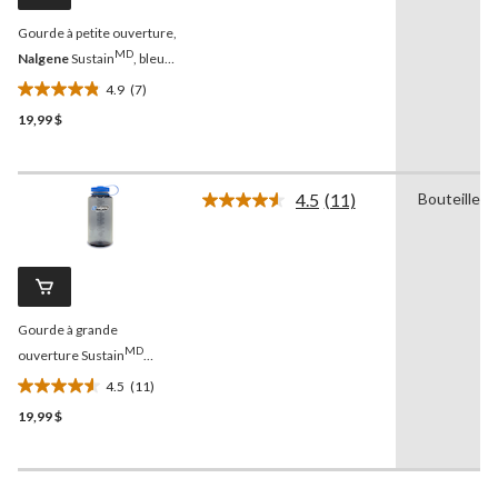
la
Gourde à petite ouverture,
même
page.
MD
Nalgene
Sustain
, bleu
ardoise, 1 L
4.9
(7)
4.9
19,99 $
étoile(s)
sur
5.
7
4.5
(11)
Bouteille
Lire
évaluations
les
11
commentaires.
Lien
vers
la
Gourde à grande
même
page.
MD
ouverture Sustain
Nalgene
, gris, 1 L
4.5
(11)
4.5
19,99 $
étoile(s)
sur
5.
11