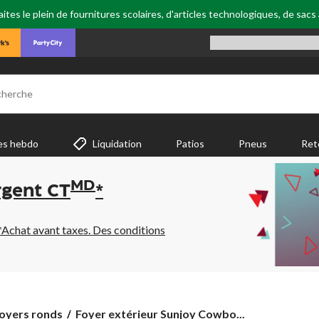
tes le plein de fournitures scolaires, d'articles technologiques, de sacs
cherche
es hebdo
Liquidation
Patios
Pneus
Ret
MD
rgent CT
*
*Achat avant taxes. Des conditions
Foyer
foyers ronds
Foyer extérieur Sunjoy Cowbo...