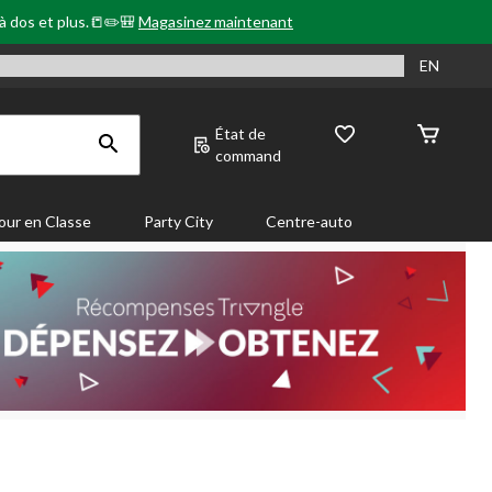
 à dos et plus.📒✏️🎒
Magasinez maintenant
EN
État de
command
our en Classe
Party City
Centre-auto