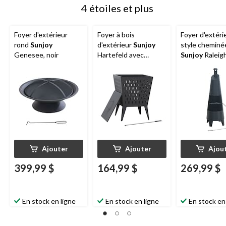
4 étoiles et plus
Foyer d'extérieur
Foyer à bois
Foyer d'extéri
rond
Sunjoy
d'extérieur
Sunjoy
style cheminé
Genesee, noir
Hartefeld avec
Sunjoy
Raleig
couvercle, 18 po
housse en PVC
Ajouter
Ajouter
Ajou
399,99 $
164,99 $
269,99 $
En stock en ligne
En stock en ligne
En stock en