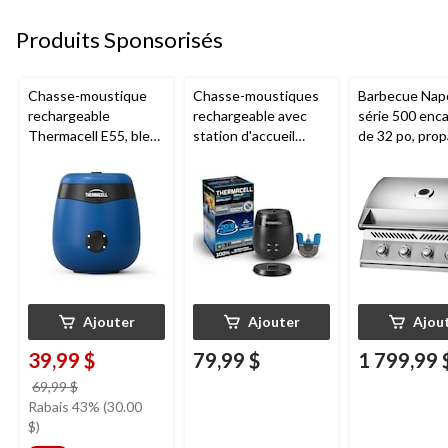
Produits Sponsorisés
Chasse-moustique
Chasse-moustiques
Barbecue Nap
rechargeable
rechargeable avec
série 500 enca
Thermacell E55, bleu
station d'accueil
de 32 po, prop
royal
Thermacell E65,
acier inoxydab
charbon
Ajouter
Ajouter
Ajou
39,99 $
79,99 $
1 799,99 
prix
69,99 $
était
Rabais 43% (30.00
69,99 $
$)