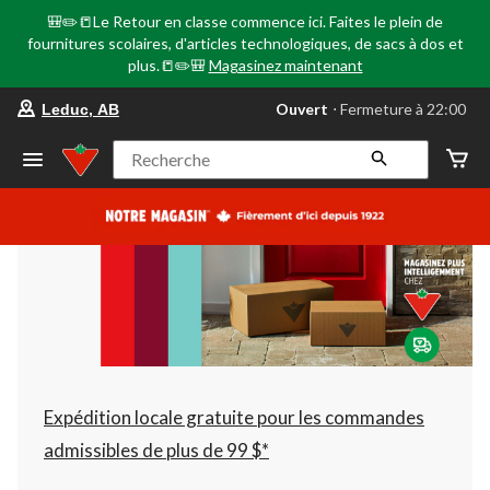
🎒✏️📒Le Retour en classe commence ici. Faites le plein de
fournitures scolaires, d'articles technologiques, de sacs à dos et
plus.📒✏️🎒
Magasinez maintenant
votre
Ouvert
⋅ Fermeture à 22:00
Leduc, AB
magasin
préféré
est
Recherche
Leduc,
AB,
courament
Ouvert,
Fermeture
à
à
22:00
cliquer
pour
changer
Expédition locale gratuite pour les commandes
admissibles de plus de 99 $*