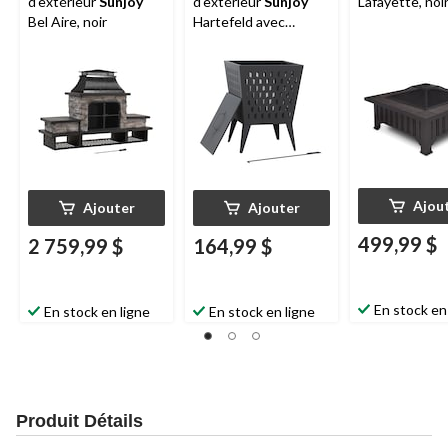
d'extérieur
Sunjoy
d'extérieur
Sunjoy
Lafayette, noir
Bel Aire, noir
Hartefeld avec
couvercle, 18 po
Ajou
Ajouter
Ajouter
499,99 $
2 759,99 $
164,99 $
En stock en
En stock en ligne
En stock en ligne
Produit Détails