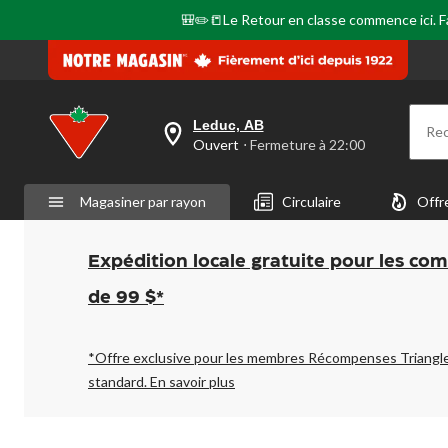
🎒✏️📒Le Retour en classe commence ici. Fai
Leduc, AB
Re
votre
Ouvert
⋅ Fermeture à 22:00
magasin
préféré
est
Magasiner par rayon
Circulaire
Offr
Leduc,
AB,
courament
Ouvert,
Expédition locale gratuite pour les co
Fermeture
à
de 99 $*
à
22:00
cliquer
pour
*Offre exclusive pour les membres Récompenses Triangl
changer
standard.
En savoir plus