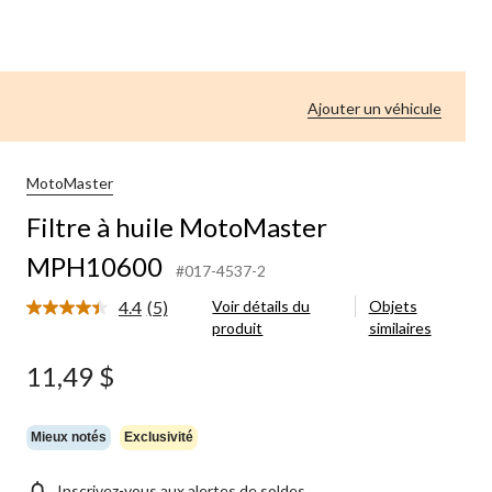
Ajouter un véhicule
MotoMaster
Filtre à huile MotoMaster
MPH10600
#017-4537-2
4.4
(5)
Voir détails du
Objets
Lire
produit
similaires
les
5
commentaires.
11,49 $
Lien
vers
la
même
Mieux notés
Exclusivité
page.
Inscrivez-vous aux alertes de soldes