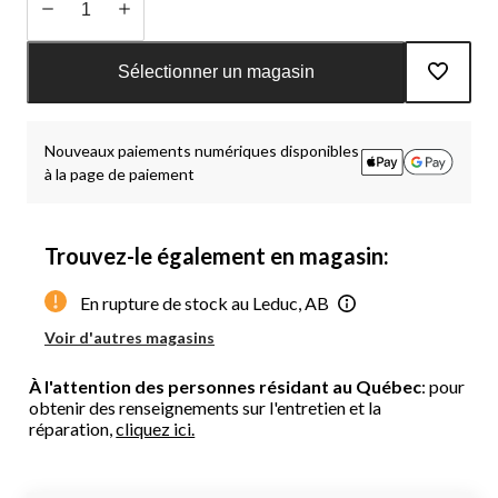
Quantité
mise
Sélectionner un magasin
à
jour
à
Nouveaux paiements numériques disponibles
1
à la page de paiement
Trouvez-le également en magasin:
En rupture de stock au Leduc, AB
Voir d'autres magasins
À l'attention des personnes résidant au Québec
: pour
obtenir des renseignements sur l'entretien et la
réparation,
cliquez ici.