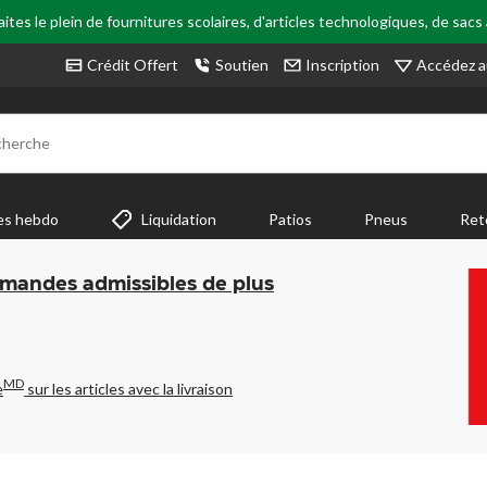
tes le plein de fournitures scolaires, d'articles technologiques, de sacs
Accédez a
Crédit Offert
Soutien
Inscription
cherche
es hebdo
Liquidation
Patios
Pneus
Ret
mmandes admissibles de plus
MD
e
sur les articles avec la livraison