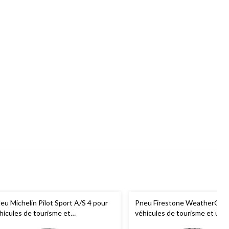
eu Michelin Pilot Sport A/S 4 pour
Pneu Firestone WeatherGrip
hicules de tourisme et
véhicules de tourisme et utili
ltisegments
multisegments