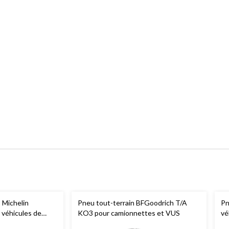
 Michelin
Pneu tout-terrain BFGoodrich T/A
Pn
 véhicules de
KO3 pour camionnettes et VUS
vé
egments
mu