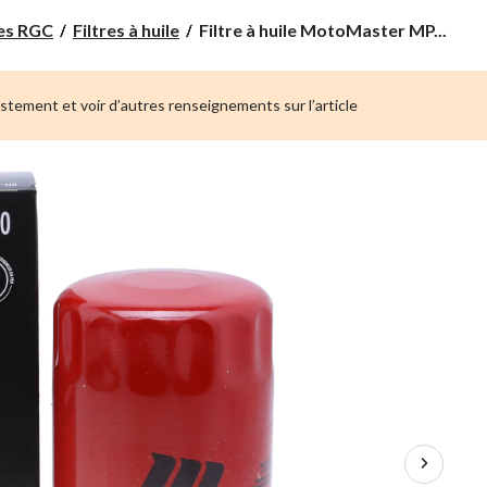
Filtre
pes RGC
Filtres à huile
Filtre à huile MotoMaster MP...
à
huile
MotoMaster
ustement et voir d’autres renseignements sur l’article
MPH10600