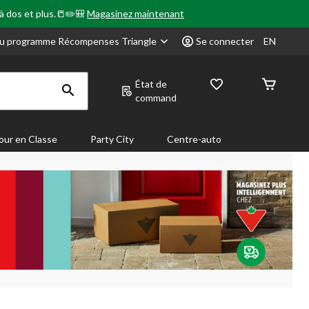
 à dos et plus.📒✏️🎒
Magasinez maintenant
u programme Récompenses Triangle
Se connecter
EN
État de
command
our en Classe
Party City
Centre-auto