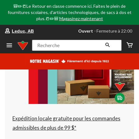
🎒✏️📒Le Retour en classe commence ici. Faites le plein de
fournitures scolaires, d'articles technologiques, de sacs à dos et
plus.📒✏️🎒
Magasinez maintenant
votre
Ouvert
⋅ Fermeture à 22:00
Leduc, AB
magasin
préféré
est
Recherche
Leduc,
AB,
courament
Ouvert,
Fermeture
à
à
22:00
cliquer
pour
changer
Expédition locale gratuite pour les commandes
admissibles de plus de 99 $*