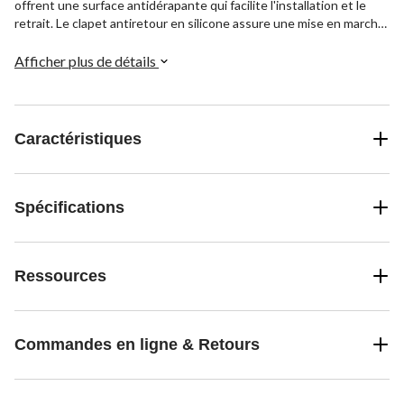
offrent une surface antidérapante qui facilite l'installation et le
retrait. Le clapet antiretour en silicone assure une mise en marche
sécuritaire du moteur, prolongeant la durée de vie du filtre à huile
jusqu'à 24 000 kilomètres.
Afficher plus de détails
Caractéristiques
Spécifications
Ressources
Commandes en ligne & Retours