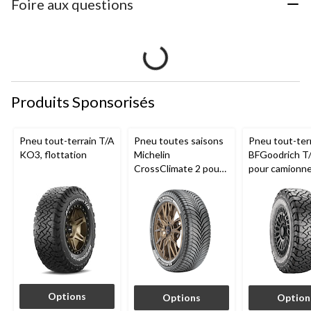
Foire aux questions
Produits Sponsorisés
Pneu tout-terrain T/A
Pneu toutes saisons
Pneu tout-ter
KO3, flottation
Michelin
BFGoodrich T
CrossClimate 2 pour
pour camionne
véhicules de tourisme
VUS
et multisegments
Options
Options
Option