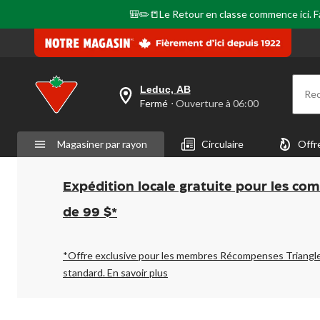
🎒✏️📒Le Retour en classe commence ici. Fai
Leduc, AB
Re
votre
Fermé
⋅ Ouverture à 06:00
magasin
préféré
est
Magasiner par rayon
Circulaire
Offr
Leduc,
AB,
courament
Fermé,
Expédition locale gratuite pour les co
Ouverture
à
de 99 $*
à
06:00
cliquer
pour
*Offre exclusive pour les membres Récompenses Triangl
changer
standard.
En savoir plus