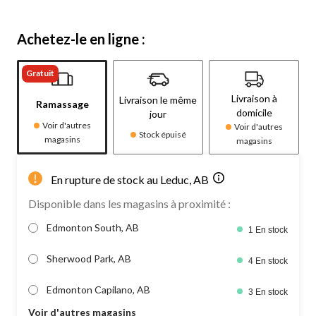
Achetez-le en ligne :
Gratuit
Livraison à
Livraison le même
Ramassage
domicile
jour
Voir d'autres
Voir d'autres
Stock épuisé
magasins
magasins
En rupture de stock au Leduc, AB
Disponible dans les magasins à proximité :
Edmonton South, AB
1 En stock
Sherwood Park, AB
4 En stock
Edmonton Capilano, AB
3 En stock
Voir d'autres magasins