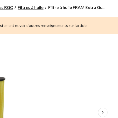
Filtre
pes RGC
Filtres à huile
Filtre à huile FRAM Extra Gu...
à
huile
FRAM
ustement et voir d’autres renseignements sur l’article
Extra
Guard
CH11794