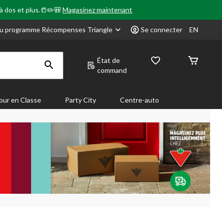
 à dos et plus.📒✏️🎒
Magasinez maintenant
u programme Récompenses Triangle
Se connecter
EN
État de
command
our en Classe
Party City
Centre-auto