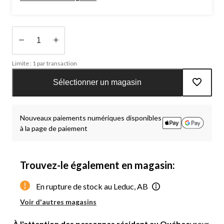
Quantité
Limite : 1 par transaction
mise
à
Sélectionner un magasin
jour
à
1
Nouveaux paiements numériques disponibles
à la page de paiement
Trouvez-le également en magasin:
En rupture de stock au Leduc, AB
Voir d'autres magasins
À l'attention des personnes résidant au Québec
: pour