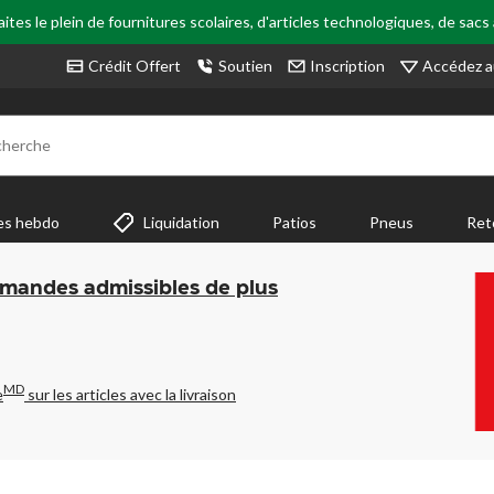
tes le plein de fournitures scolaires, d'articles technologiques, de sacs
Accédez a
Crédit Offert
Soutien
Inscription
cherche
es hebdo
Liquidation
Patios
Pneus
Ret
mmandes admissibles de plus
MD
e
sur les articles avec la livraison