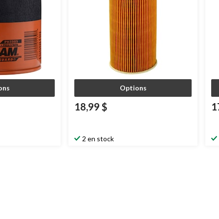
ons
Options
18,99 $
1
2 en stock