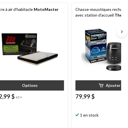
ltre à air d'habitacle
MotoMaster
Chasse-moustiques recharge
avec station d'accueil
Therma
E65, charbon
Options
Ajouter
2,99 $
79,99 $
et+
1 en stock