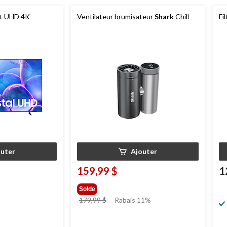
ent UHD 4K
Ventilateur brumisateur
Shark
Chill
Fi
outer
Ajouter
159,99 $
1
Solde
prix
179,99 $
Rabais 11%
était
179,99 $