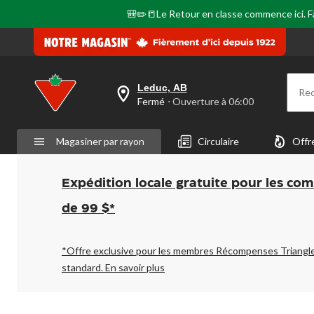
🎒✏️📒Le Retour en classe commence ici. Fai
Leduc, AB
Re
votre
Fermé
⋅ Ouverture à 06:00
magasin
préféré
est
Magasiner par rayon
Circulaire
Offr
Leduc,
AB,
courament
Fermé,
Expédition locale gratuite pour les co
Ouverture
à
de 99 $*
à
06:00
cliquer
pour
*Offre exclusive pour les membres Récompenses Triangl
changer
standard.
En savoir plus