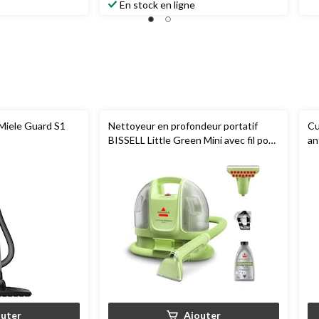
En stock en ligne
 Miele Guard S1
Nettoyeur en profondeur portatif
Cu
BISSELL Little Green Mini avec fil pour
an
tapis et tissus d'ameublement
ta
outer
Ajouter