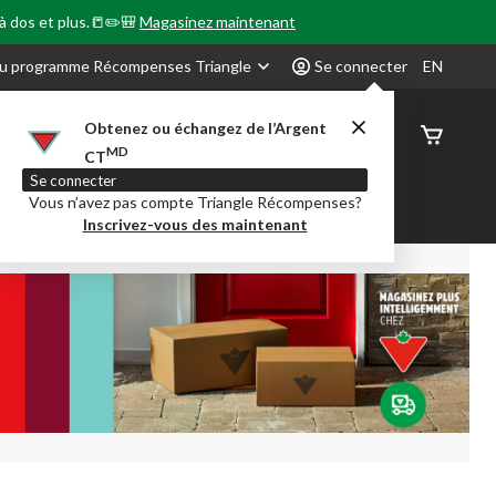
 à dos et plus.📒✏️🎒
Magasinez maintenant
u programme Récompenses Triangle
Se connecter
EN
Obtenez ou échangez de l’Argent
État de
MD
CT
command
Se connecter
Vous n’avez pas compte Triangle Récompenses?
our en Classe
Party City
Centre-auto
Inscrivez-vous des maintenant