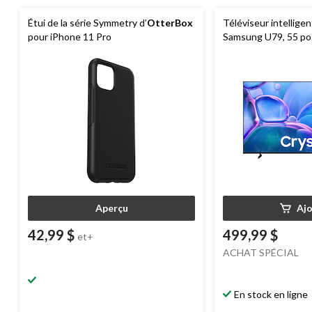
Étui de la série Symmetry d’
OtterBox
Téléviseur intellig
pour iPhone 11 Pro
Samsung U79, 55 po
Aperçu
Aj
42,99 $
499,99 $
et+
ACHAT SPÉCIAL
En stock en ligne