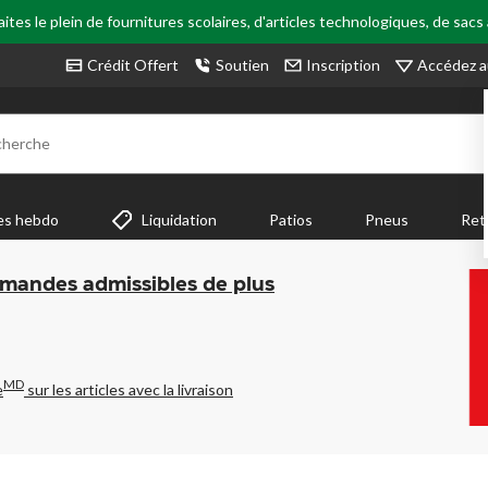
tes le plein de fournitures scolaires, d'articles technologiques, de sacs
Accédez a
Crédit Offert
Soutien
Inscription
cherche
es hebdo
Liquidation
Patios
Pneus
Ret
mmandes admissibles de plus
MD
e
sur les articles avec la livraison