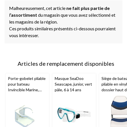
Malheureusement, cet article
ne fait plus partie de
l
’assortiment
du magasin que vous avez sélectionné et
les magasins de la région.
Ces produits similaires présentés ci-dessous pourraient
vous intéresser.
Articles de remplacement disponibles
Porte-gobelet pliable
Masque SeaDoo
Siège de bate
pour bateau
Seascape, junior, vert
pliable en viny
Invincible Marine,
pâle, 6 à 14 ans
dossier haut 
blanc
qualité marine
Leopard
, 22 p
17 po la x 15 p