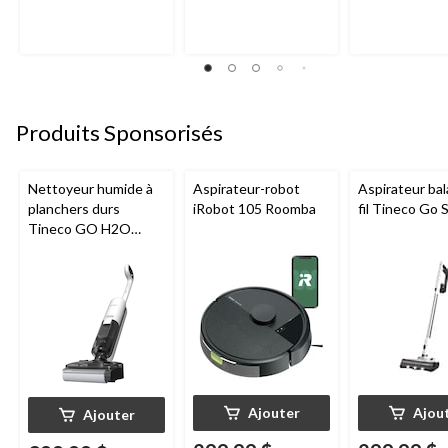
Produits Sponsorisés
Nettoyeur humide à
Aspirateur-robot
Aspirateur bal
planchers durs
iRobot 105 Roomba
fil Tineco Go S
Tineco GO H2O
HammerHead
Ajouter
Ajou
Ajouter