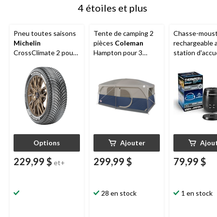
4 étoiles et plus
Pneu toutes saisons
Tente de camping 2
Chasse-moust
Michelin
pièces
Coleman
rechargeable 
CrossClimate 2 pour
Hampton pour 3
station d'accue
véhicules de tourisme
saisons, 9 personnes,
Thermacell
E6
et multisegments
avec cloison, bâche
charbon
de pluie et sac de
transport
Options
Ajouter
Ajou
229,99 $
299,99 $
79,99 $
et+
28 en stock
1 en stock