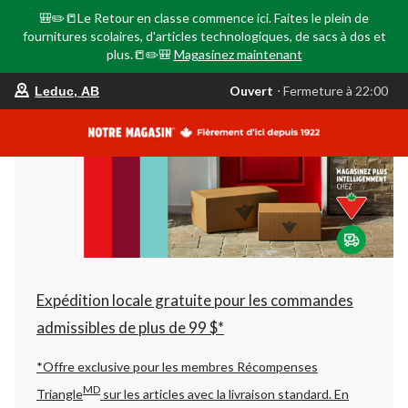
🎒✏️📒Le Retour en classe commence ici. Faites le plein de
fournitures scolaires, d'articles technologiques, de sacs à dos et
plus.📒✏️🎒
Magasinez maintenant
votre
Ouvert
⋅ Fermeture à 22:00
Leduc, AB
magasin
préféré
est
Leduc,
AB,
courament
Ouvert,
Fermeture
à
à
22:00
cliquer
pour
changer
Expédition locale gratuite pour les commandes
admissibles de plus de 99 $*
*Offre exclusive pour les membres Récompenses
MD
Triangle
sur les articles avec la livraison standard.
En