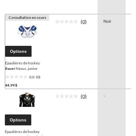
d
Consultation en cours
(0)
Noir
Je
Aucune
à 
cote
pour
ce
produit.
Lien
Options
vers
la
même
Épaulières de hockey
page.
Bauer
Nexus, junior
0.0
(0)
0.0
44,99 $
étoile(s)
sur
(0)
-
-
5.
Aucune
cote
pour
ce
produit.
Options
Lien
vers
Épaulières de hockey
la