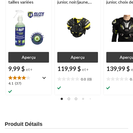
tailles variées
junior, noir/jaune,
junior, choix de
choix de tailles
Aperçu
Aperçu
Aperç
9,99 $
119,99 $
139,99 $
et+
et+
0.0
(0)
0
0.0
0.0
4.1
4.1
(37)
étoile(s)
étoile(s)
étoile(s)
sur
sur
sur
5.
5.
5.
37
évaluations
Produit Détails