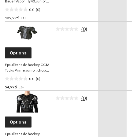
même
Bauer
Vapor Fly40, junior,
page.
choix de tailles
0.0
(0)
0.0
139,99 $
Et+
étoile(s)
sur
(0)
-
-
5.
Aucune
cote
pour
ce
produit.
Options
Lien
vers
Épaulières de hockey
CCM
la
même
Tacks Prime, junior, choix
page.
de tailles
0.0
(0)
0.0
54,99 $
Et+
étoile(s)
sur
(0)
-
-
5.
Aucune
cote
pour
ce
produit.
Options
Lien
vers
Épaulières de hockey
la