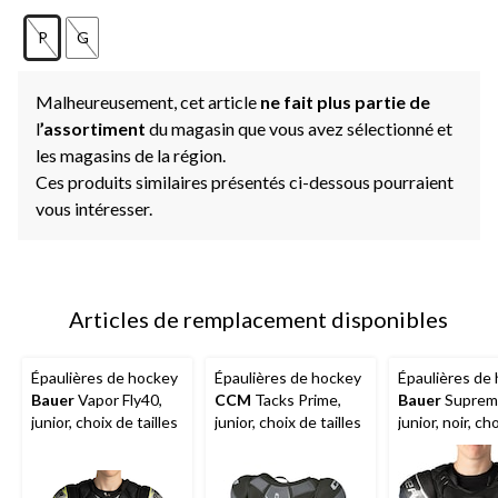
P
G
Malheureusement, cet article
ne fait plus partie de
l
’assortiment
du magasin que vous avez sélectionné et
les magasins de la région.
Ces produits similaires présentés ci-dessous pourraient
vous intéresser.
Articles de remplacement disponibles
Épaulières de hockey
Épaulières de hockey
Épaulières de
Bauer
Vapor Fly40,
CCM
Tacks Prime,
Bauer
Suprem
junior, choix de tailles
junior, choix de tailles
junior, noir, ch
tailles