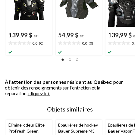
139,99 $
54,99 $
139,99 $
et+
et+
0.0
(0)
0.0
(0)
0
0.0
0.0
0.0
étoile(s)
étoile(s)
étoile(s)
sur
sur
sur
5.
5.
5.
À l'attention des personnes résidant au Québec
: pour
obtenir des renseignements sur l'entretien et la
réparation,
cliquez ici.
Objets similaires
Élimine-odeur
Elite
Épaulières de hockey
Épaulières de
ProFresh Green,
Bauer
Supreme M3,
Bauer
Vapor F