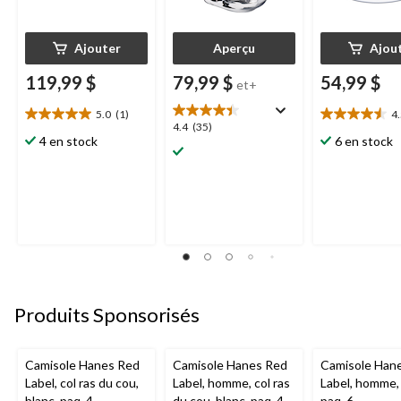
Ajouter
Aperçu
Ajou
119,99 $
79,99 $
54,99 $
et+
5.0
(1)
4
5.0
4.5
4.4
4.4
(35)
étoile(s)
étoile(s)
4 en stock
6 en stock
étoile(s)
sur
sur
sur
5.
5.
5.
1
15
35
évaluation
évaluations
évaluations
Produits Sponsorisés
Camisole Hanes Red
Camisole Hanes Red
Camisole Han
Label, col ras du cou,
Label, homme, col ras
Label, homme, 
blanc, paq. 4
du cou, blanc, paq. 4
paq. 6