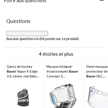
Foire aux questions
étoile.
étoiles.
étoiles.
étoiles.
étoiles.
Cette
Cette
Cette
Cette
Cette
action
action
action
action
action
ouvrira
ouvrira
ouvrira
ouvrira
ouvrira
Aucune question n'a été posée sur ce produit.
Questions
le
le
le
le
le
formulaire
formulaire
formulaire
formulaire
formulaire
de
de
de
de
de
Poser la première question
soumission.
soumission.
soumission.
soumission.
soumission.
Aucune question n'a été posée sur ce produit.
4 étoiles et plus
Gants de hockey
Masque intégral/
Demi-masque/
Bauer
Vapor X-Edge
écran/complet
Bauer
protecteur de
3.0, sénior, noir/blanc,
Concept 3,
Bauer
HLC,
14 po
transparent, avec
transparent, s
protection en
avec pellicule
polycarbonate
antibuée et
résistant aux chocs
protecteur en
polycarbonate
résistant aux 