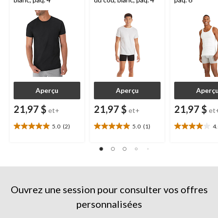
Aperçu
Aperçu
Aperç
21,97 $
21,97 $
21,97 $
et+
et+
et
5.0
(2)
5.0
(1)
4
5.0
5.0
4.0
étoile(s)
étoile(s)
étoile(s)
sur
sur
sur
5.
5.
5.
2
1
4
évaluations
évaluation
évaluations
Ouvrez une session pour consulter vos offres
personnalisées