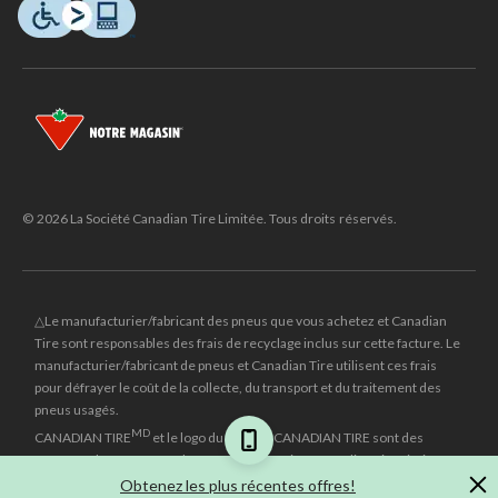
© 2026 La Société Canadian Tire Limitée. Tous droits réservés.
△Le manufacturier/fabricant des pneus que vous achetez et Canadian
Tire sont responsables des frais de recyclage inclus sur cette facture. Le
manufacturier/fabricant de pneus et Canadian Tire utilisent ces frais
pour défrayer le coût de la collecte, du transport et du traitement des
pneus usagés.
MD
CANADIAN TIRE
et le logo du triangle CANADIAN TIRE sont des
marques de commerce déposées de la Société Canadian Tire Limitée.
Obtenez les plus récentes offres!