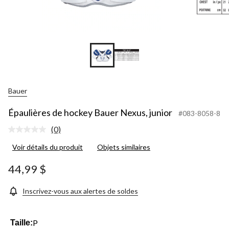
Bauer
Épaulières de hockey Bauer Nexus, junior
#083-8058-8
(0)
Aucune
cote
Voir détails du produit
Objets similaires
pour
ce
produit.
44,99 $
Lien
vers
la
Inscrivez-vous aux alertes de soldes
même
page.
P
Taille: