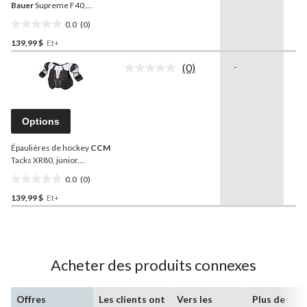
même
Bauer
Supreme F40,
page.
junior, noir, choix de tailles
0.0
(0)
0.0
139,99 $
Et+
étoile(s)
sur
(0)
-
-
5.
Aucune
cote
pour
ce
produit.
Options
Lien
vers
Épaulières de hockey
CCM
la
même
Tacks XR80, junior,
page.
noir/blanc/gris, choix de
0.0
(0)
tailles
0.0
139,99 $
Et+
étoile(s)
sur
5.
Acheter des produits connexes
Offres
Les clients ont
Vers les
Plus de