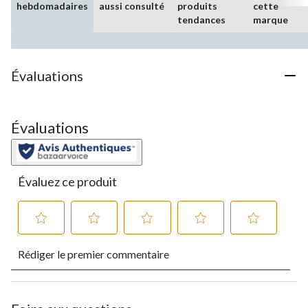
hebdomadaires
aussi consulté
produits
cette
tendances
marque
Évaluations
Évaluations
Évaluez ce produit
Sélectionnez
Sélectionnez
Sélectionnez
Sélectionnez
Sélectionnez
Rédiger le premier commentaire
pour
pour
pour
pour
pour
évaluer
évaluer
évaluer
évaluer
évaluer
l'article
l'article
l'article
l'article
l'article
à
à
à
à
à
1
2
3
4
5