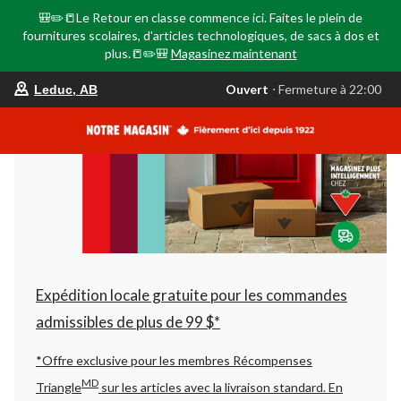
🎒✏️📒Le Retour en classe commence ici. Faites le plein de
fournitures scolaires, d'articles technologiques, de sacs à dos et
plus.📒✏️🎒
Magasinez maintenant
votre
Ouvert
⋅ Fermeture à 22:00
Leduc, AB
magasin
préféré
est
Leduc,
AB,
courament
Ouvert,
Fermeture
à
à
22:00
cliquer
pour
changer
Expédition locale gratuite pour les commandes
admissibles de plus de 99 $*
*Offre exclusive pour les membres Récompenses
MD
Triangle
sur les articles avec la livraison standard.
En