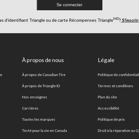
Se connecter
MD
as d’identifiant Triangle ou de carte Récompenses Triangle
?
S’inscri
À propos de nous
Légale
re
À propos de Canadian Tire
Politique de confidential
À propos de Triangle ID
Termes et conditions
Nos enseignes
Plan du site
Carrières
Accessibilité
Toutes les marques
Politique de prix
Testé pour la vie en Canada
Droit à la réparation au