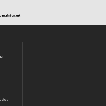
re maintenant
ité
 Québec