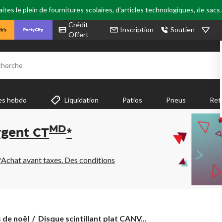
tes le plein de fournitures scolaires, d'articles technologiques, de sacs
Crédit
Inscription
Soutien
Offert
cherche
es hebdo
Liquidation
Patios
Pneus
Ret
MD
rgent CT
*
*Achat avant taxes. Des conditions
Disque
 de noël
Disque scintillant plat CANV...