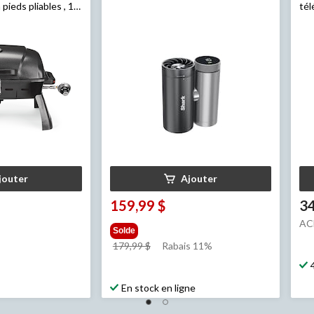
pieds pliables , 1
té
bla
jouter
Ajouter
159,99 $
34
AC
Solde
prix
179,99 $
Rabais 11%
était
179,99 $
En stock en ligne