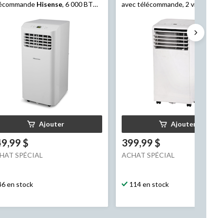
lécommande
Hisense
, 6 000 BTU,
avec télécommande, 2 vitesses,
nc
000 BTU, blanc
Ajouter
Ajouter
9,99 $
399,99 $
HAT SPÉCIAL
ACHAT SPÉCIAL
46 en stock
114 en stock