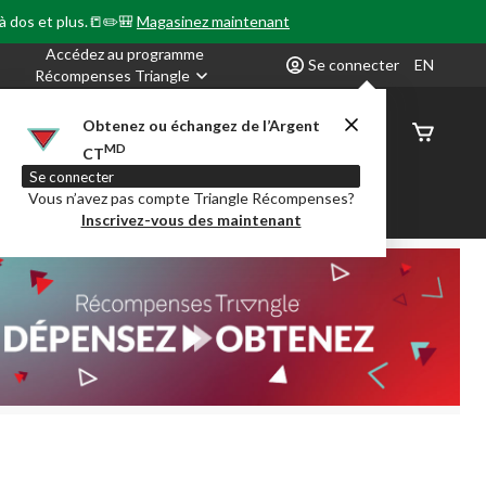
 à dos et plus.📒✏️🎒
Magasinez maintenant
Accédez au programme
Se connecter
EN
Récompenses Triangle
Obtenez ou échangez de l’Argent
État de
MD
CT
command
Se connecter
Vous n’avez pas compte Triangle Récompenses?
our en Classe
Party City
Centre-auto
Inscrivez-vous des maintenant