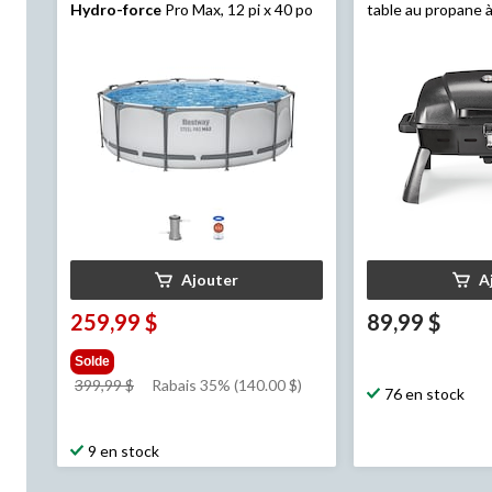
Hydro-force
Pro Max, 12 pi x 40 po
table au propane à 
brûleur
Ajouter
A
259,99 $
89,99 $
Solde
prix
399,99 $
Rabais 35% (140.00 $)
76 en stock
était
399,99 $
9 en stock