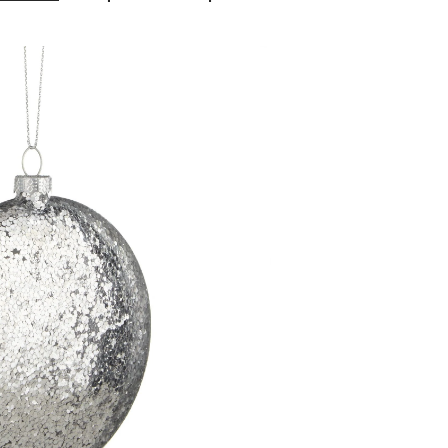
scintillant
plat
CANVAS,
argenté