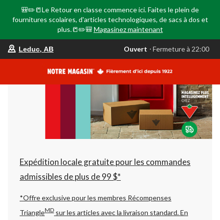
🎒✏️📒Le Retour en classe commence ici. Faites le plein de
fournitures scolaires, d'articles technologiques, de sacs à dos et
plus.📒✏️🎒
Magasinez maintenant
votre
Ouvert
⋅ Fermeture à 22:00
Leduc, AB
magasin
préféré
est
Leduc,
AB,
courament
Ouvert,
Fermeture
à
à
22:00
cliquer
pour
changer
Expédition locale gratuite pour les commandes
admissibles de plus de 99 $*
*Offre exclusive pour les membres Récompenses
MD
Triangle
sur les articles avec la livraison standard.
En