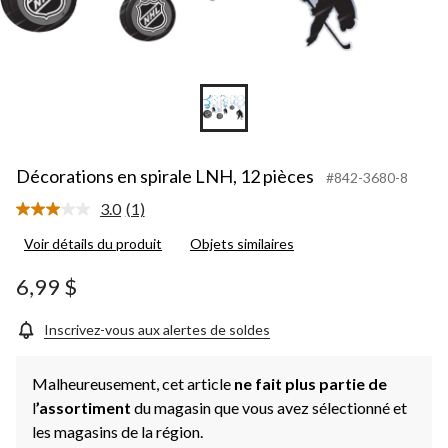
Décorations en spirale LNH, 12 pièces
#842-3680-8
3.0
(1)
Lire
1
Voir détails du produit
Objets similaires
commentaire.
Lien
vers
6,99 $
la
même
page.
Inscrivez-vous aux alertes de soldes
Malheureusement, cet article
ne fait plus partie de
l
’assortiment
du magasin que vous avez sélectionné et
les magasins de la région.