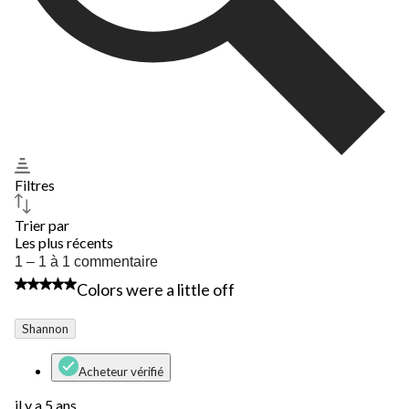
Filtres
Trier par
Les plus récents
1
1 – 1 à 1 commentaire
à
3 étoile(s) sur 5.
Colors were a little off
1
à
1
Shannon
commentaire.
Acheteur vérifié
il y a 5 ans