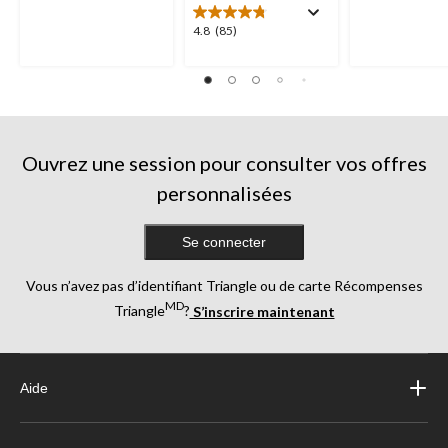
5.
5.
4.8
4.8
(85)
125
227
étoile(s)
évaluations
évaluations
sur
5.
85
évaluations
Ouvrez une session pour consulter vos offres
personnalisées
Se connecter
Vous n’avez pas d’identifiant Triangle ou de carte Récompenses
MD
Triangle
?
S’inscrire maintenant
Aide