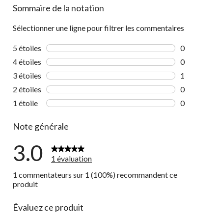
Sommaire de la notation
Sélectionner une ligne pour filtrer les commentaires
5 étoiles
étoiles
0
0 commentai
4 étoiles
étoiles
0
0 commentai
3 étoiles
étoiles
1
1 commentai
2 étoiles
étoiles
0
0 commentai
1 étoile
étoiles
0
0 commentai
Note générale
3.0
1 évaluation
1 commentateurs sur 1 (100%) recommandent ce
produit
Évaluez ce produit