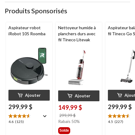
Produits Sponsorisés
Aspirateur-robot
Nettoyeur humide à
Aspirateur bal
iRobot 105 Roomba
planchers durs avec
fil Tineco Go S
fil Tineco Litevak
Ajouter
Ajou
Ajouter
299,99 $
299,99 $
149,99 $
prix
299,99 $
était
Rabais 50%
4.6
4.5
4.6
(125)
4.5
(227)
299,99 $
étoile(s)
étoile(s)
Solde
sur
sur