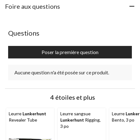
Foire aux questions
Aucune question n'a été posée sur ce produit.
Questions
Poser la première question
Aucune question n'a été posée sur ce produit.
4 étoiles et plus
Leurre
Lunkerhunt
Leurre sangsue
Leurre
Lunker
Revealer Tube
Lunkerhunt
Rigging,
Bento, 3 po
3 po