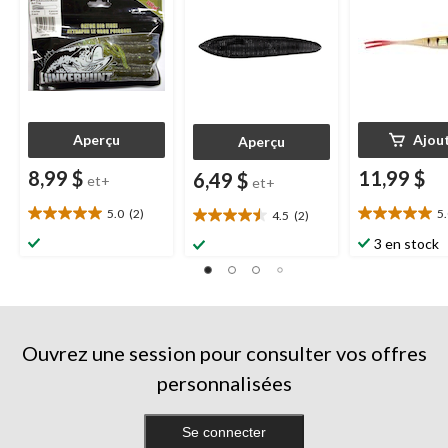
Aperçu
Ajou
Aperçu
8,99 $
11,99 $
6,49 $
et+
et+
5.0
(2)
5
4.5
(2)
5.0
5.0
4.5
étoile(s)
étoile(s)
étoile(s)
3 en stock
sur
sur
sur
5.
5.
5.
2
1
2
évaluations
évaluation
évaluations
Ouvrez une session pour consulter vos offres
personnalisées
Se connecter