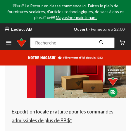
🎒✏️📒Le Retour en classe commence ici. Faites le plein de
fournitures scolaires, d'articles technologiques, de sacs à dos et
plus.📒✏️🎒
Magasinez maintenant
votre
Ouvert
⋅ Fermeture à 22:00
Leduc, AB
magasin
préféré
est
Recherche
Leduc,
AB,
courament
Ouvert,
Fermeture
à
à
22:00
cliquer
pour
changer
Expédition locale gratuite pour les commandes
admissibles de plus de 99 $*