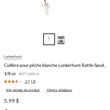
Lunkerhunt
Cuillère pour pêche blanche Lunkerhunt Rattle Spud,
1/8 oz
#077-1843-6
3.7
(3)
Lire
les
Voir détails du produit
Objets similaires
3
commentaires.
Lien
5,99 $
vers
la