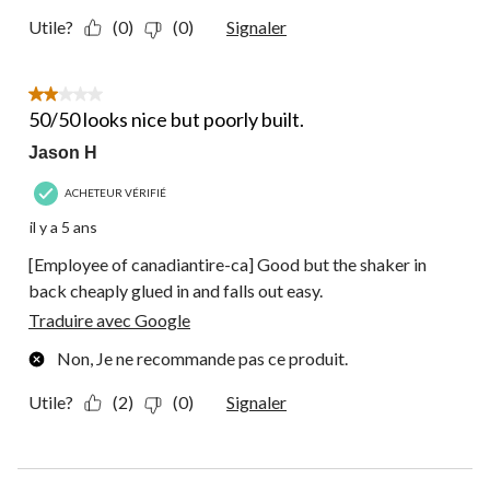
Utile?
(0)
(0)
Signaler
2 étoile(s) sur 5.
50/50 looks nice but poorly built.
Jason H
ACHETEUR VÉRIFIÉ
il y a 5 ans
[Employee of canadiantire-ca] Good but the shaker in
back cheaply glued in and falls out easy.
Traduire avec Google
Non, Je ne recommande pas ce produit.
Utile?
(2)
(0)
Signaler