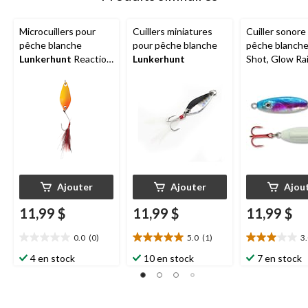
Microcuillers pour
Cuillers miniatures
Cuiller sonore
pêche blanche
pour pêche blanche
pêche blanche
Lunkerhunt
Reaction
Lunkerhunt
Shot, Glow Ra
& Feeding
3/8 oz
Ajouter
Ajouter
Ajou
11,99 $
11,99 $
11,99 $
0.0
(0)
5.0
(1)
3
0.0
5.0
3.0
étoile(s)
étoile(s)
étoile(s)
4 en stock
10 en stock
7 en stock
sur
sur
sur
5.
5.
5.
1
2