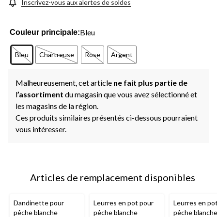
même
Inscrivez-vous aux alertes de soldes
page.
Bleu
Couleur principale:
Bleu
Chartreuse
Rose
Argent
Malheureusement, cet article
ne fait plus partie de
l
’assortiment
du magasin que vous avez sélectionné et
les magasins de la région.
Ces produits similaires présentés ci-dessous pourraient
vous intéresser.
Articles de remplacement disponibles
Dandinette pour
Leurres en pot pour
Leurres en po
pêche blanche
pêche blanche
pêche blanch