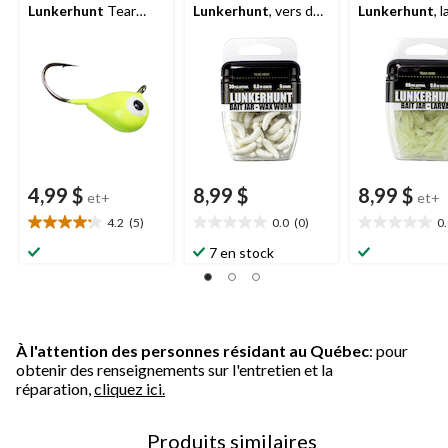
Lunkerhunt
Tear
Lunkerhunt
, vers de
Lunkerhunt
, 
Drop en tungstène,
cire
1/8 oz
4,99 $
8,99 $
8,99 $
et+
et+
4.2
(5)
0.0
(0)
0
4.2
0.0
0.0
étoile(s)
étoile(s)
étoile(s)
7 en stock
sur
sur
sur
5.
5.
5.
5
évaluations
À l'attention des personnes résidant au Québec
: pour
obtenir des renseignements sur l'entretien et la
réparation,
cliquez ici.
Produits similaires