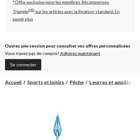
*Offre exclusive pour les membres Récompenses
MD
Triangle
sur les articles avec la livraison standard.
En
savoir plus
Ouvrez une session pour consulter vos offres personnalisées
Vous n’avez pas de compte?
Adhérez maintenant
Se connecter
Accueil
Sports et loisirs
Pêche
Leurres et appâts
C