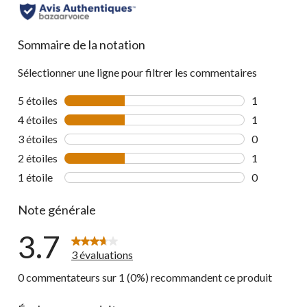
Sommaire de la notation
Sélectionner une ligne pour filtrer les commentaires
5 étoiles
étoiles
1
1 commentai
4 étoiles
étoiles
1
1 commentai
3 étoiles
étoiles
0
0 commentai
2 étoiles
étoiles
1
1 commentai
1 étoile
étoiles
0
0 commentai
Note générale
3.7
3 évaluations
0 commentateurs sur 1 (0%) recommandent ce produit