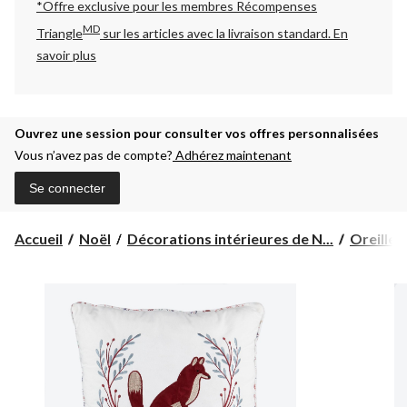
*Offre exclusive pour les membres Récompenses
MD
Triangle
sur les articles avec la livraison standard.
En
savoir plus
Ouvrez une session pour consulter vos offres personnalisées
Vous n’avez pas de compte?
Adhérez maintenant
Se connecter
Accueil
Noël
Décorations intérieures de N...
Oreillers