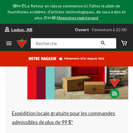
🎒✏️📒Le Retour en classe commence ici. Faites le plein de
fournitures scolaires, d'articles technologiques, de sacs à dos et
plus.📒✏️🎒
Magasinez maintenant
votre
Ouvert
⋅ Fermeture à 22:00
Leduc, AB
magasin
préféré
est
Recherche
Leduc,
AB,
courament
Ouvert,
Fermeture
à
à
22:00
cliquer
pour
changer
Expédition locale gratuite pour les commandes
admissibles de plus de 99 $*