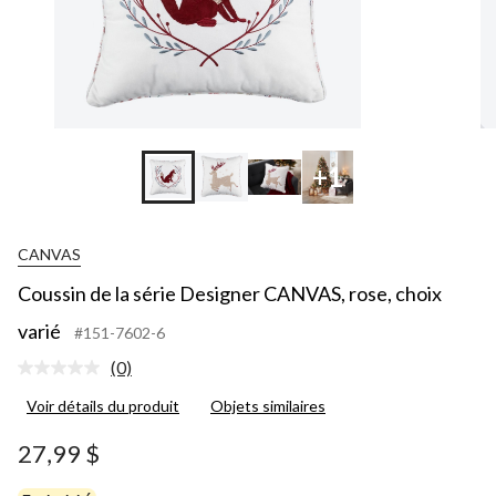
+1
CANVAS
Coussin de la série Designer CANVAS, rose, choix
varié
#151-7602-6
(0)
Aucune
cote
Voir détails du produit
Objets similaires
pour
ce
produit.
27,99 $
Lien
vers