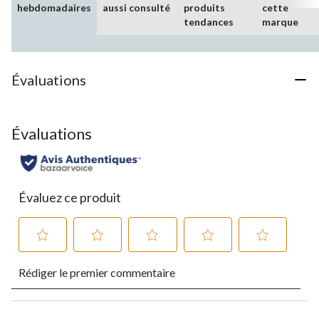
hebdomadaires
aussi consulté
produits
cette
tendances
marque
Évaluations
Évaluations
Évaluez ce produit
Sélectionnez
Sélectionnez
Sélectionnez
Sélectionnez
Sélectionnez
Rédiger le premier commentaire
pour
pour
pour
pour
pour
évaluer
évaluer
évaluer
évaluer
évaluer
l'article
l'article
l'article
l'article
l'article
à
à
à
à
à