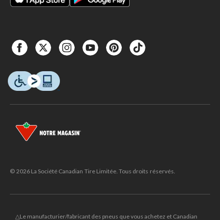
© 2026 La Société Canadian Tire Limitée. Tous droits réservés.
△Le manufacturier/fabricant des pneus que vous achetez et Canadian