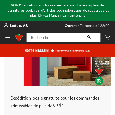
🎒✏️📒Le Retour en classe commence ici. Faites le plein de
fournitures scolaires, d'articles technologiques, de sacs à dos et
plus.📒✏️🎒
Magasinez maintenant
votre
Ouvert
⋅ Fermeture à 22:00
Leduc, AB
magasin
préféré
est
Recherche
Leduc,
AB,
courament
Ouvert,
Fermeture
à
à
22:00
cliquer
pour
changer
Expédition locale gratuite pour les commandes
admissibles de plus de 99 $*