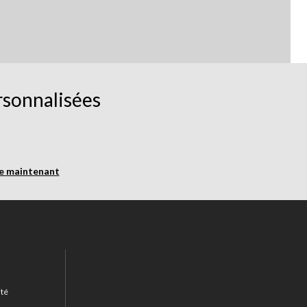
rsonnalisées
re maintenant
ité