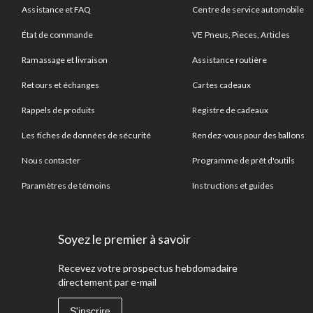
Assistance et FAQ
Centre de service automobile
État de commande
VE Pneus, Pieces, Articles
Ramassage et livraison
Assistance routière
Retours et échanges
Cartes cadeaux
Rappels de produits
Registre de cadeaux
Les fiches de données de sécurité
Rendez-vous pour des ballons
Nous contacter
Programme de prêt d'outils
Paramètres de témoins
Instructions et guides
Soyez le premier à savoir
Recevez votre prospectus hebdomadaire
directement par e-mail
S'inscrire