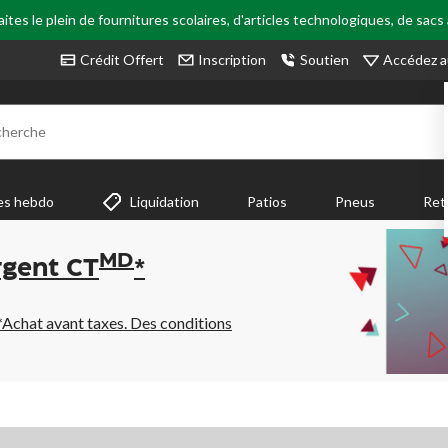
tes le plein de fournitures scolaires, d'articles technologiques, de sacs
Accédez a
Crédit Offert
Inscription
Soutien
cherche
es hebdo
Liquidation
Patios
Pneus
Ret
MD
rgent CT
*
*Achat avant taxes. Des conditions