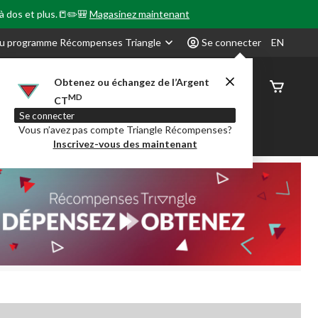
 à dos et plus.📒✏️🎒
Magasinez maintenant
u programme Récompenses Triangle
Se connecter
EN
Obtenez ou échangez de l’Argent
État de
MD
CT
command
Se connecter
Vous n’avez pas compte Triangle Récompenses?
our en Classe
Party City
Centre-auto
Inscrivez-vous des maintenant