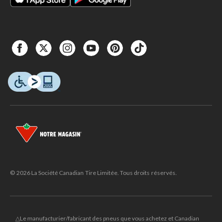
© 2026 La Société Canadian Tire Limitée. Tous droits réservés.
△Le manufacturier/fabricant des pneus que vous achetez et Canadian