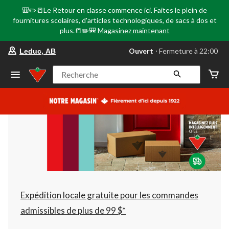
🎒✏️📒Le Retour en classe commence ici. Faites le plein de
fournitures scolaires, d'articles technologiques, de sacs à dos et
plus.📒✏️🎒
Magasinez maintenant
votre
Ouvert
⋅ Fermeture à 22:00
Leduc, AB
magasin
préféré
est
Recherche
Leduc,
AB,
courament
Ouvert,
Fermeture
à
à
22:00
cliquer
pour
changer
Expédition locale gratuite pour les commandes
admissibles de plus de 99 $*