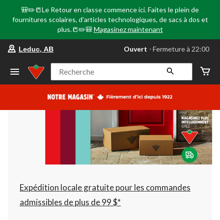
🎒✏️📒Le Retour en classe commence ici. Faites le plein de
fournitures scolaires, d'articles technologiques, de sacs à dos et
plus.📒✏️🎒
Magasinez maintenant
votre
Ouvert
⋅ Fermeture à 22:00
Leduc, AB
magasin
préféré
est
Recherche
Leduc,
AB,
courament
Ouvert,
Fermeture
à
à
22:00
cliquer
pour
changer
Expédition locale gratuite pour les commandes
admissibles de plus de 99 $*