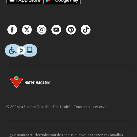
© 2026 La Société Canadian Tire Limitée. Tous droits réservés.
△Le manufacturier/fabricant des pneus que vous achetez et Canadian