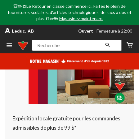
🎒✏️📒Le Retour en classe commence ici. Faites le plein de
fournitures scolaires, d'articles technologiques, de sacs à dos et
plus.📒✏️🎒
Magasinez maintenant
votre
Ouvert
⋅ Fermeture à 22:00
Leduc, AB
magasin
préféré
est
Recherche
Leduc,
AB,
courament
Ouvert,
Fermeture
à
à
22:00
cliquer
pour
changer
Expédition locale gratuite pour les commandes
admissibles de plus de 99 $*