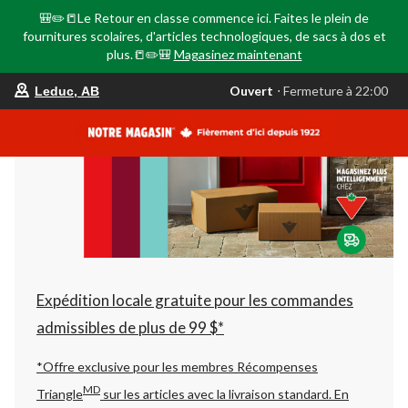
🎒✏️📒Le Retour en classe commence ici. Faites le plein de
fournitures scolaires, d'articles technologiques, de sacs à dos et
plus.📒✏️🎒
Magasinez maintenant
votre
Ouvert
⋅ Fermeture à 22:00
Leduc, AB
magasin
préféré
est
Leduc,
AB,
courament
Ouvert,
Fermeture
à
à
22:00
cliquer
pour
changer
Expédition locale gratuite pour les commandes
admissibles de plus de 99 $*
*Offre exclusive pour les membres Récompenses
MD
Triangle
sur les articles avec la livraison standard.
En