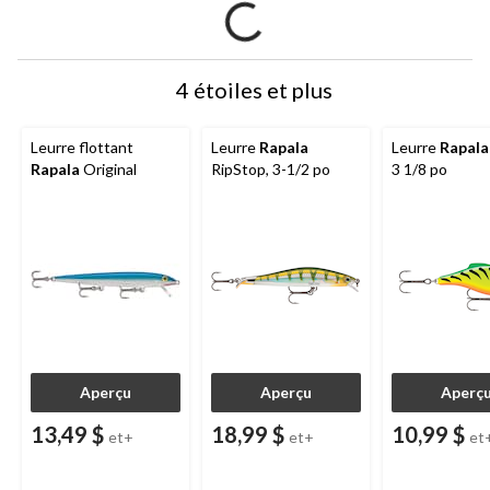
4 étoiles et plus
Leurre flottant
Leurre
Rapala
Leurre
Rapala
Rapala
Original
RipStop, 3-1/2 po
3 1/8 po
Aperçu
Aperçu
Aperç
13,49 $
18,99 $
10,99 $
et+
et+
et