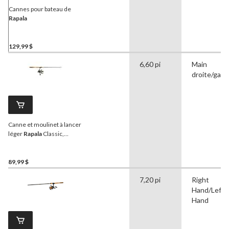
Cannes pour bateau de
Rapala
129,99 $
6,60 pi
Main
droite/gau
Canne et moulinet à lancer
léger
Rapala
Classic,
moyen, 6 pi 6 po
89,99 $
7,20 pi
Right
Hand/Left
Hand