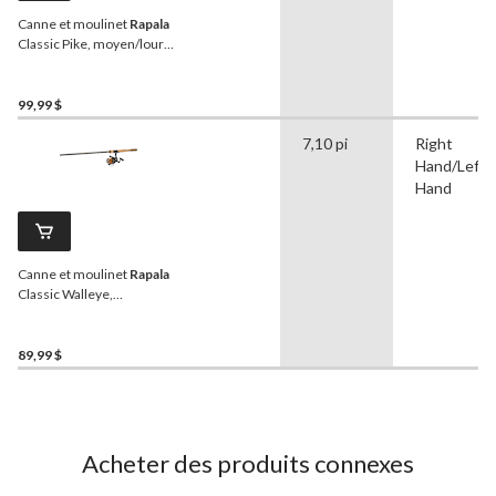
Canne et moulinet
Rapala
Classic Pike, moyen/lourd,
7 pi 2 po
99,99 $
7,10 pi
Right
Hand/Left
Hand
Canne et moulinet
Rapala
Classic Walleye,
moyen/léger, 7 pi 1 po
89,99 $
Acheter des produits connexes