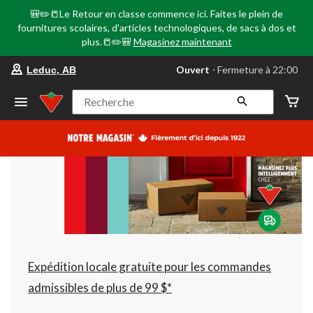
🎒✏️📒Le Retour en classe commence ici. Faites le plein de
fournitures scolaires, d'articles technologiques, de sacs à dos et
plus.📒✏️🎒
Magasinez maintenant
votre
Ouvert
⋅ Fermeture à 22:00
Leduc, AB
magasin
préféré
est
Recherche
Leduc,
AB,
courament
Ouvert,
Fermeture
à
à
22:00
cliquer
pour
changer
Expédition locale gratuite pour les commandes
admissibles de plus de 99 $*