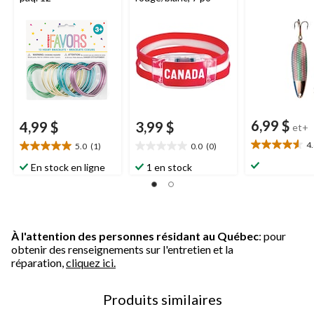
6,99 $
4,99 $
3,99 $
et+
4
5.0
(1)
0.0
(0)
4.6
5.0
0.0
étoile(s)
étoile(s)
étoile(s)
En stock en ligne
1 en stock
sur
sur
sur
5.
5.
5.
5
1
évaluations
évaluation
À l'attention des personnes résidant au Québec
: pour
obtenir des renseignements sur l'entretien et la
réparation,
cliquez ici.
Produits similaires