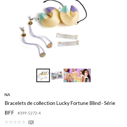
Blind
-
Série
BFF
+1
NA
Bracelets de collection Lucky Fortune Blind - Série
BFF
#399-5272-4
(0)
Aucune