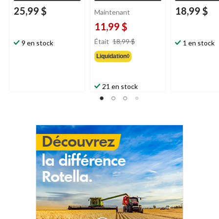
25,99 $
18,99 $
Maintenant
11,99 $
prix
Était
18,99 $
9 en stock
1 en stock
était
Liquidation◊
18,99 $
21 en stock