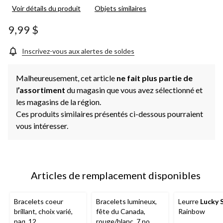
cote
Voir détails du produit
Objets similaires
pour
ce
produit.
9,99 $
Lien
vers
la
Inscrivez-vous aux alertes de soldes
même
page.
Malheureusement, cet article
ne fait plus partie de
l
’assortiment
du magasin que vous avez sélectionné et
les magasins de la région.
Ces produits similaires présentés ci-dessous pourraient
vous intéresser.
Articles de remplacement disponibles
Bracelets coeur
Bracelets lumineux,
Leurre
Lucky 
brillant, choix varié,
fête du Canada,
Rainbow
paq. 12
rouge/blanc, 7 po