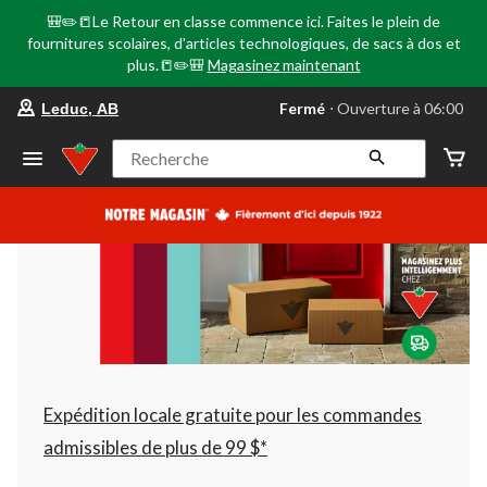
🎒✏️📒Le Retour en classe commence ici. Faites le plein de
fournitures scolaires, d'articles technologiques, de sacs à dos et
plus.📒✏️🎒
Magasinez maintenant
votre
Fermé
⋅ Ouverture à 06:00
Leduc, AB
magasin
préféré
est
Recherche
Leduc,
AB,
courament
Fermé,
Ouverture
à
à
06:00
cliquer
pour
changer
Expédition locale gratuite pour les commandes
admissibles de plus de 99 $*