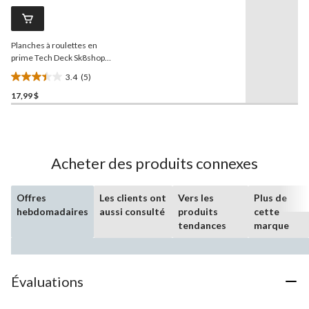
commentaires.
Lien
vers
la
Planches à roulettes en
même
page.
prime Tech Deck Sk8shop,
6 ans et plus, paq. 6
3.4
(5)
3.4
17,99 $
étoile(s)
sur
5.
5
évaluations
Acheter des produits connexes
Offres
Les clients ont
Vers les
Plus de
hebdomadaires
aussi consulté
produits
cette
tendances
marque
Évaluations