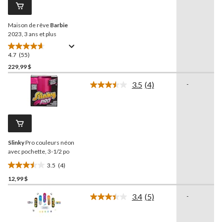
Lien
vers
la
Maison de rêve
Barbie
même
page.
2023, 3 ans et plus
4.7
(55)
4.7
étoile(s)
229,99 $
sur
3.5
(4)
-
5.
Lire
55
les
4
évaluations
commentaires.
Lien
vers
la
Slinky
Pro couleurs néon
même
page.
avec pochette, 3-1/2 po
3.5
(4)
3.5
12,99 $
étoile(s)
sur
3.4
(5)
-
5.
Lire
les
4
5
évaluations