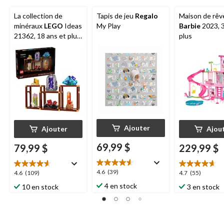
La collection de
Tapis de jeu
Regalo
Maison de rêv
minéraux
LEGO
Ideas
My Play
Barbie
2023, 3
21362, 18 ans et plus,
plus
880 pièces
Ajouter
Ajouter
Ajou
69,99 $
79,99 $
229,99 $
4.6
4.6
(39)
4.6
4.7
4.6
(109)
4.7
(55)
étoile(s)
étoile(s)
étoile(s)
4 en stock
10 en stock
3 en stock
sur
sur
sur
5.
5.
5.
39
109
55
évaluations
évaluations
évaluations