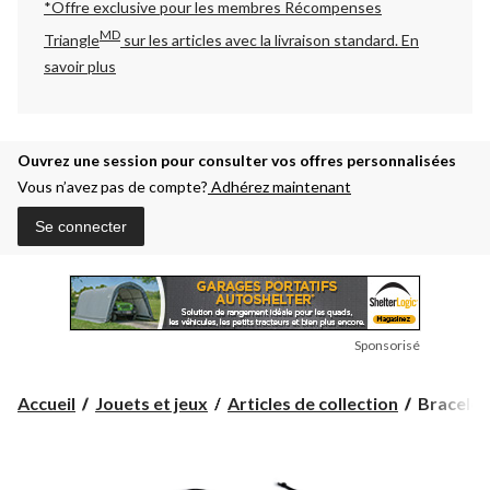
*Offre exclusive pour les membres Récompenses
MD
Triangle
sur les articles avec la livraison standard.
En
savoir plus
Ouvrez une session pour consulter vos offres personnalisées
Vous n’avez pas de compte?
Adhérez maintenant
Se connecter
Sponsorisé
Bracelets
Accueil
Jouets et jeux
Articles de collection
Bracelets
de
collectio
Lucky
Fortune