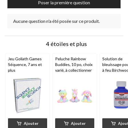
Poser la première question
soumission.
soumission.
soumission.
soumission.
soumission.
Aucune question n'a été posée sur ce produit.
4 étoiles et plus
Jeu Goliath Games
Peluche Rainbow
Solution de
Séquence, 7 ans et
Buddies, 10 po, choix
bleuissage po
plus
varié, à collectionner
à feu Birchwo
Casey Super B
mL
Ajouter
Ajouter
Ajou