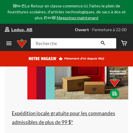
🎒✏️📒Le Retour en classe commence ici. Faites le plein de
fournitures scolaires, d'articles technologiques, de sacs à dos et
plus.📒✏️🎒
Magasinez maintenant
votre
Ouvert
⋅ Fermeture à 22:00
Leduc, AB
magasin
préféré
est
Recherche
Leduc,
AB,
courament
Ouvert,
Fermeture
à
à
22:00
cliquer
pour
changer
Expédition locale gratuite pour les commandes
admissibles de plus de 99 $*