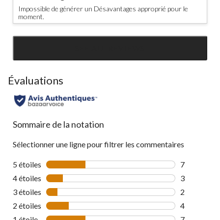
Impossible de générer un Désavantages approprié pour le
moment.
SEE ALL REVIEWS
Click
to
go
Évaluations
to
all
reviews
Sommaire de la notation
Sélectionner une ligne pour filtrer les commentaires
5 étoiles
étoiles
7
7 commentai
4 étoiles
étoiles
3
3 commentai
3 étoiles
étoiles
2
2 commentai
2 étoiles
étoiles
4
4 commentai
1 étoile
étoiles
7