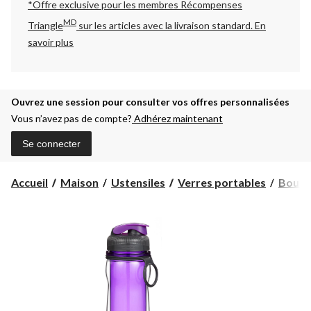
*Offre exclusive pour les membres Récompenses
MD
Triangle
sur les articles avec la livraison standard.
En
savoir plus
Ouvrez une session pour consulter vos offres personnalisées
Vous n’avez pas de compte?
Adhérez maintenant
Se connecter
Accueil
Maison
Ustensiles
Verres portables
Bouteil