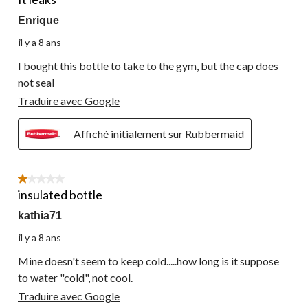
Enrique
il y a 8 ans
I bought this bottle to take to the gym, but the cap does
not seal
Traduire avec Google
Affiché initialement sur Rubbermaid
1 étoile(s) sur 5.
insulated bottle
kathia71
il y a 8 ans
Mine doesn't seem to keep cold.....how long is it suppose
to water "cold", not cool.
Traduire avec Google