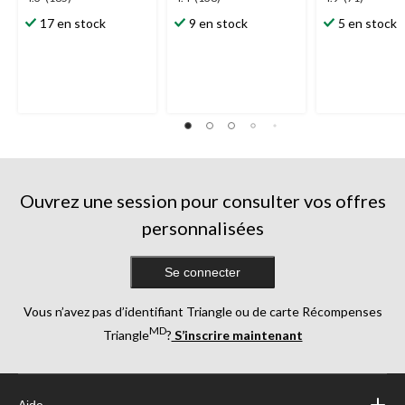
étoile(s)
étoile(s)
étoile(s)
17 en stock
9 en stock
5 en stock
sur
sur
sur
5.
5.
5.
185
138
71
évaluations
évaluations
évaluations
Ouvrez une session pour consulter vos offres
personnalisées
Se connecter
Vous n’avez pas d’identifiant Triangle ou de carte Récompenses
MD
Triangle
?
S’inscrire maintenant
Aide