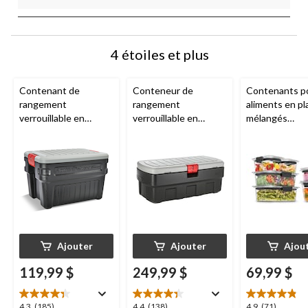
4 étoiles et plus
Contenant de
Conteneur de
Contenants p
rangement
rangement
aliments en pl
verrouillable en
verrouillable en
mélangés
plastique
plastique
Rubbermaid
Rubbermaid
Action
Rubbermaid
Action
Brilliance Stai
Packer, empilable et
Packer, empilable et
paq. 12
recyclable, 90,8 L
recyclable, 182 L
Ajouter
Ajouter
Ajou
119,99 $
249,99 $
69,99 $
4.3
4.4
4.9
4.3
(185)
4.4
(138)
4.9
(71)