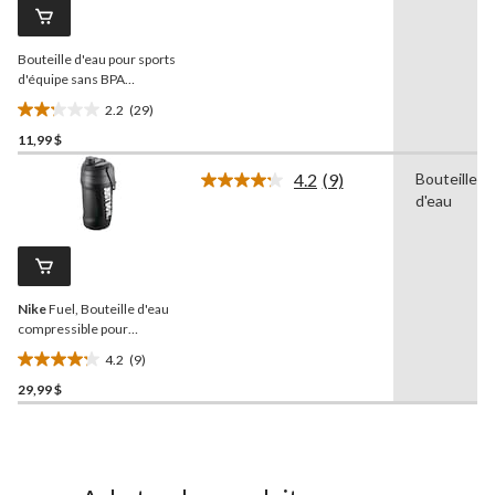
Lien
vers
la
Bouteille d'eau pour sports
même
page.
d'équipe sans BPA
CWENCH Hydration, bleu,
2.2
(29)
27 oz
2.2
11,99 $
étoile(s)
sur
4.2
(9)
Bouteille
5.
Lire
d'eau
les
29
9
évaluations
commentaires.
Lien
vers
la
Nike
Fuel, Bouteille d'eau
même
page.
compressible pour
l'entraînement, noir, 64 oz
4.2
(9)
4.2
29,99 $
étoile(s)
sur
5.
9
évaluations