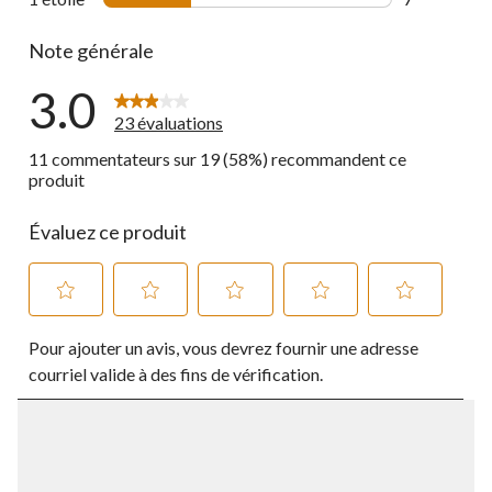
7 commentai
Note générale
3.0
23 évaluations
11 commentateurs sur 19 (58%) recommandent ce
produit
Évaluez ce produit
Sélectionnez
Sélectionnez
Sélectionnez
Sélectionnez
Sélectionnez
Pour ajouter un avis, vous devrez fournir une adresse
pour
pour
pour
pour
pour
évaluer
évaluer
évaluer
évaluer
évaluer
courriel valide à des fins de vérification.
l'article
l'article
l'article
l'article
l'article
à
à
à
à
à
1
2
3
4
5
étoile.
étoiles.
étoiles.
étoiles.
étoiles.
Cette
Cette
Cette
Cette
Cette