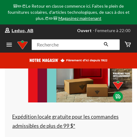
🎒✏️📒Le Retour en classe commence ici. Faites le plein de
fournitures scolaires, d'articles technologiques, de sacs à dos et
plus.📒✏️🎒
Magasinez maintenant
votre
Ouvert
⋅ Fermeture à 22:00
Leduc, AB
magasin
préféré
est
Recherche
Leduc,
AB,
courament
Ouvert,
Fermeture
à
à
22:00
cliquer
pour
changer
Expédition locale gratuite pour les commandes
admissibles de plus de 99 $*