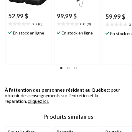
52,99 $
99,99 $
59,99 $
0.0
(0)
0.0
(0)
0
0.0
0.0
0.0
étoile(s)
étoile(s)
étoile(s)
En stock en ligne
En stock en ligne
En stock en
sur
sur
sur
5.
5.
5.
À l'attention des personnes résidant au Québec
: pour
obtenir des renseignements sur l'entretien et la
réparation,
cliquez ici.
Produits similaires
Bouteille d'eau
Bouteille
Bouteille