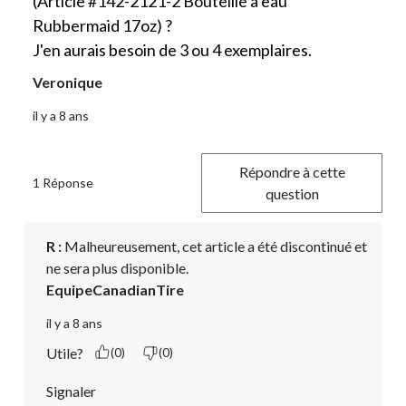
(Article #142-2121-2 Bouteille à eau
Rubbermaid 17oz) ?
J'en aurais besoin de 3 ou 4 exemplaires.
Veronique
il y a 8 ans
Répondre à cette
1 Réponse
question
R :
 Malheureusement, cet article a été discontinué et 
ne sera plus disponible.
EquipeCanadianTire
il y a 8 ans
Utile?
(0)
(0)
Signaler