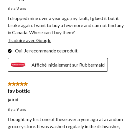
il y a 8 ans
I dropped mine over a year ago, my fault, I glued it but it
broke again. I want to buy a few more and can not find any
in Canada. Where can I buy them?
Traduire avec Google
Oui, Je recommande ce produit.
Affiché initialement sur Rubbermaid
5 étoile(s) sur 5.
fav bottle
jairid
il y a 9 ans
I bought my first one of these over a year ago at a random
grocery store. It was washed regularly in the dishwasher,