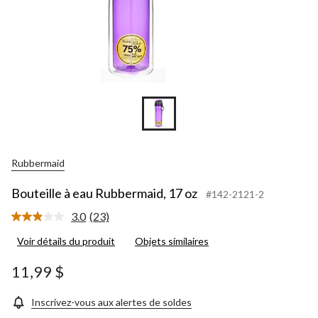
Rubbermaid
Bouteille à eau Rubbermaid, 17 oz
#142-2121-2
3.0
(23)
Lire
les
Voir détails du produit
Objets similaires
23
commentaires.
Lien
11,99 $
vers
la
même
Inscrivez-vous aux alertes de soldes
page.