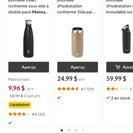
isotherme sous vide à
d'hydratation
d'hydratation 
double paroi
Manna
isotherme Vida par
inoxydable is
Vogue, 17 oz
Paderno avec
S'well
Explore
couvercle étanche,
couvercle à g
choix de couleurs, 32
ouverture, sa
oz
noir, 40 oz
Aperçu
Aperçu
Ajou
24,99 $
59,99 $
Maintenant
et+
9,96 $
et+
4.7
(27)
2
4.7
2.3
prix
18,99 $
Était
et+
étoile(s)
étoile(s)
2 en stock
était
sur
sur
Liquidation◊
à
5.
5.
partir
27
3
4.0
(22)
4.0
de
évaluations
évaluations
étoile(s)
18,99 $
sur