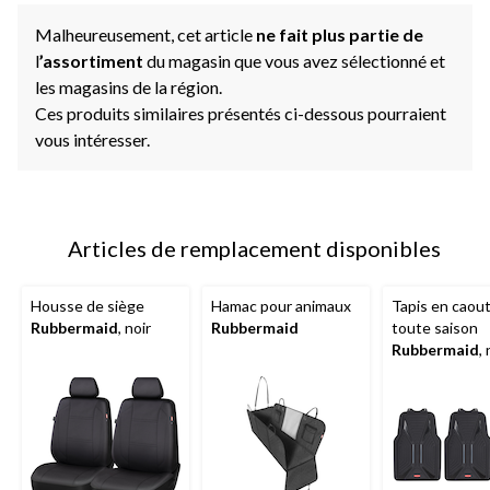
Malheureusement, cet article
ne fait plus partie de
l
’assortiment
du magasin que vous avez sélectionné et
les magasins de la région.
Ces produits similaires présentés ci-dessous pourraient
vous intéresser.
Articles de remplacement disponibles
Housse de siège
Hamac pour animaux
Tapis en caou
Rubbermaid
, noir
Rubbermaid
toute saison
Rubbermaid
, 
paq. 4