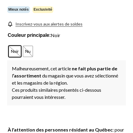
vers
la
même
Mieux notés
Exclusivité
page.
Inscrivez-vous aux alertes de soldes
Noir
Couleur principale:
Noir
Nu
Malheureusement, cet article
ne fait plus partie de
l
’assortiment
du magasin que vous avez sélectionné
et les magasins de la région.
Ces produits similaires présentés ci-dessous
pourraient vous intéresser.
À l'attention des personnes résidant au Québec
: pour