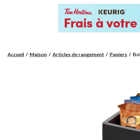
Boî
Accueil
Maison
Articles de rangement
Paniers
Bo
de
ra
Th
Ho
Edi
par
iD
hau