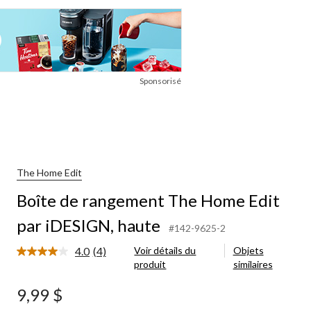
Sponsorisé
The Home Edit
Boîte de rangement The Home Edit
par iDESIGN, haute
#142-9625-2
4.0
(4)
Voir détails du
Objets
Lire
produit
similaires
les
4
commentaires.
9,99 $
Lien