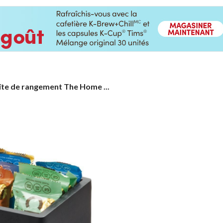
te
îte de rangement The Home ...
ngement
e
me
t
ESIGN,
te