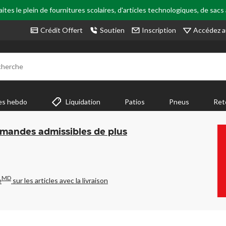
tes le plein de fournitures scolaires, d'articles technologiques, de sacs
Accédez a
Crédit Offert
Soutien
Inscription
cherche
es hebdo
Liquidation
Patios
Pneus
Ret
mmandes admissibles de plus
MD
e
sur les articles avec la livraison