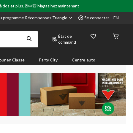
 à dos et plus.📒✏️🎒
Magasinez maintenant
u programme Récompenses Triangle
Se connecter
EN
État de
command
our en Classe
Party City
Centre-auto