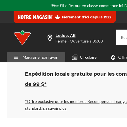
même
page.
🎒✏️📒Le Retour en classe commence ici. Fai
Leduc, AB
Re
votre
Fermé
⋅ Ouverture à 06:00
magasin
préféré
est
Magasiner par rayon
Circulaire
Offr
Leduc,
AB,
courament
Fermé,
Expédition locale gratuite pour les co
Ouverture
à
de 99 $*
à
06:00
cliquer
pour
*Offre exclusive pour les membres Récompenses Triangl
changer
standard.
En savoir plus