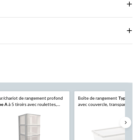
r/chariot de rangement profond
Boîte de rangement
Type A
Clar
pe A
à 5 tiroirs avec roulettes,
avec couvercle, transparent, 6 L
re gris clair, 39 po