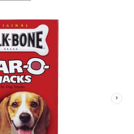
Milk-
Bone
Marrow