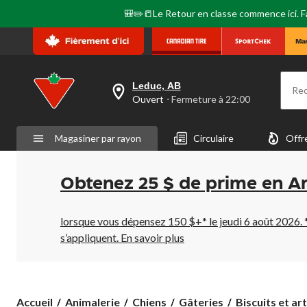
🎒✏️📒Le Retour en classe commence ici. Fai
Leduc, AB
Re
votre
Ouvert
⋅ Fermeture à 22:00
magasin
préféré
est
Magasiner par rayon
Circulaire
Offr
Leduc,
AB,
courament
Ouvert,
Obtenez 25 $ de prime en A
Fermeture
à
à
22:00
lorsque vous dépensez 150 $+* le jeudi 6 août 2026. 
cliquer
s’appliquent.
En savoir plus
pour
changer
Accueil
Animalerie
Chiens
Gâteries
Biscuits et art