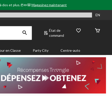
 à dos et plus.📒✏️🎒
Magasinez maintenant
EN
État de
command
our en Classe
Party City
Centre-auto