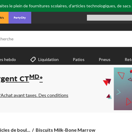
tes le plein de fournitures scolaires, d'articles technologiques, de sacs
cherche
es hebdo
Liquidation
Patios
Pneus
Ret
MD
rgent CT
*
*Achat avant taxes. Des conditions
Biscuits
icles de boul...
Biscuits Milk-Bone Marrow