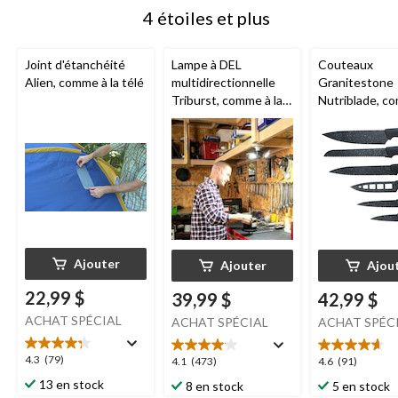
4 étoiles et plus
Joint d'étanchéité
Lampe à DEL
Couteaux
Alien, comme à la télé
multidirectionnelle
Granitestone
Triburst, comme à la
Nutriblade, c
télé, 4 000 lumens,
la télé, paq. 6
blanc
Ajouter
Ajouter
Ajou
22,99 $
39,99 $
42,99 $
ACHAT SPÉCIAL
ACHAT SPÉCIAL
ACHAT SPÉC
4.3
4.3
(79)
4.1
4.6
4.1
(473)
4.6
(91)
étoile(s)
étoile(s)
étoile(s)
13 en stock
8 en stock
5 en stock
sur
sur
sur