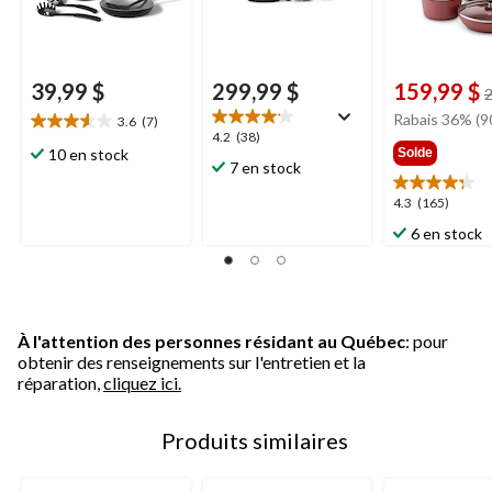
39,99 $
299,99 $
159,99 $
2
Rabais 36% (9
3.6
(7)
3.6
4.2
4.2
(38)
étoile(s)
10 en stock
Solde
étoile(s)
7 en stock
sur
sur
5.
5.
4.3
4.3
(165)
7
38
étoile(s)
6 en stock
évaluations
évaluations
sur
5.
165
évaluations
À l'attention des personnes résidant au Québec
: pour
obtenir des renseignements sur l'entretien et la
réparation,
cliquez ici.
Produits similaires