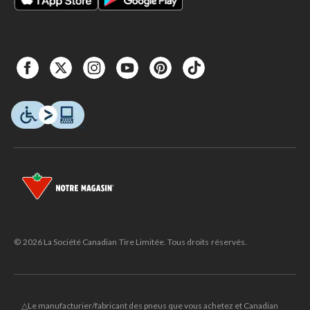
© 2026 La Société Canadian Tire Limitée. Tous droits réservés.
△Le manufacturier/fabricant des pneus que vous achetez et Canadian