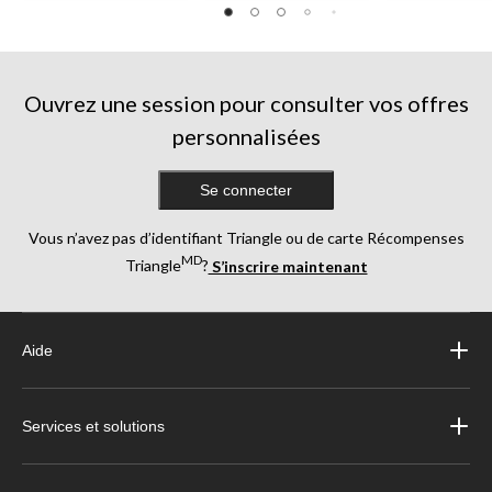
5.
5.
5.
79
473
91
évaluations
évaluations
évaluations
Ouvrez une session pour consulter vos offres
personnalisées
Se connecter
Vous n’avez pas d’identifiant Triangle ou de carte Récompenses
MD
Triangle
?
S’inscrire maintenant
Aide
Services et solutions