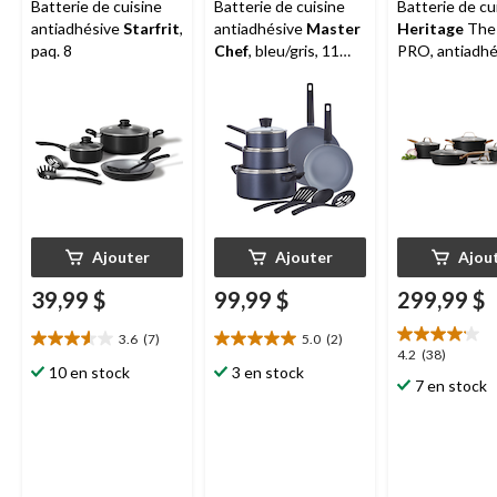
Batterie de cuisine
Batterie de cuisine
Batterie de cu
antiadhésive
Starfrit
,
antiadhésive
Master
Heritage
The
paq. 8
Chef
, bleu/gris, 11
PRO, antiadhé
pièces
paq. 10
Ajouter
Ajouter
Ajou
39,99 $
99,99 $
299,99 $
3.6
(7)
5.0
(2)
3.6
5.0
4.2
4.2
(38)
étoile(s)
étoile(s)
10 en stock
3 en stock
étoile(s)
7 en stock
sur
sur
sur
5.
5.
5.
7
2
38
évaluations
évaluations
évaluations