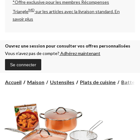
*Offre exclusive pour les membres Récompenses
MD
Triangle
sur les articles avec la livraison standard.
En
savoir plus
Ouvrez une session pour consulter vos offres personnalisées
Vous n’avez pas de compte?
Adhérez maintenant
Se connecter
Accueil
Maison
Ustensiles
Plats de cuisine
Batterie