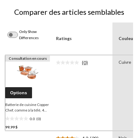
Comparer des articles semblables
Only Show
Differences
Ratings
Couleur
Consultation en cours
(0)
Cuivre
Aucune
cote
pour
ce
produit.
Lien
Options
vers
la
même
Batterie de cuisine Copper
page.
Chef, comme à la télé, 4
pces
0.0
(0)
0.0
99,99 $
étoile(s)
sur
Noir