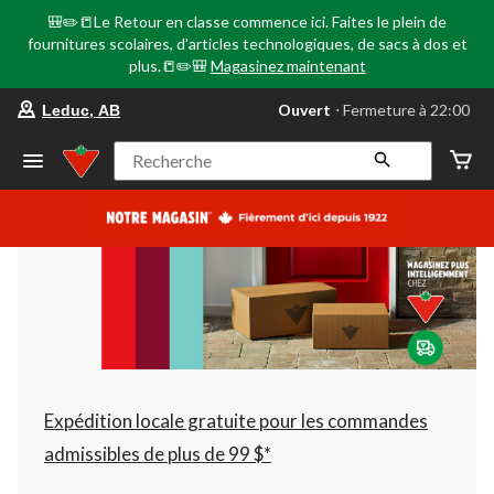
🎒✏️📒Le Retour en classe commence ici. Faites le plein de
fournitures scolaires, d'articles technologiques, de sacs à dos et
plus.📒✏️🎒
Magasinez maintenant
votre
Ouvert
⋅ Fermeture à 22:00
Leduc, AB
magasin
préféré
est
Recherche
Leduc,
AB,
courament
Ouvert,
Fermeture
à
à
22:00
cliquer
pour
changer
Expédition locale gratuite pour les commandes
admissibles de plus de 99 $*