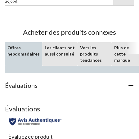
39,99 $
étoile(s)
sur
5.
7
évaluations
Acheter des produits connexes
Offres
Les clients ont
Vers les
Plus de
hebdomadaires
aussi consulté
produits
cette
tendances
marque
Évaluations
Évaluations
Évaluez ce produit