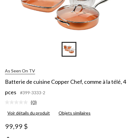
As Seen On TV
Batterie de cuisine Copper Chef, comme à la télé, 4
pces
#399-3333-2
(0)
Aucune
cote
Voir détails du produit
Objets similaires
pour
ce
produit.
99,99 $
Lien
vers