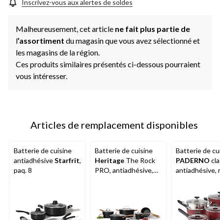
la
Inscrivez-vous aux alertes de soldes
même
page.
Malheureusement, cet article
ne fait plus partie de
l
’assortiment
du magasin que vous avez sélectionné et
les magasins de la région.
Ces produits similaires présentés ci-dessous pourraient
vous intéresser.
Articles de remplacement disponibles
Batterie de cuisine
Batterie de cuisine
Batterie de cu
antiadhésive
Starfrit
,
Heritage
The Rock
PADERNO
cla
paq. 8
PRO, antiadhésive,
antiadhésive, 
paq. 10
paq. 11