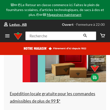
🎒✏️📒Le Retour en classe commence ici. Faites le plein de
fournitures scolaires, d'articles technologiques, de sacs à dos et
plus.📒✏️🎒
Magasinez maintenant
votre
Ouvert
⋅ Fermeture à 22:00
Leduc, AB
magasin
préféré
est
Recherche
Leduc,
AB,
courament
Ouvert,
Fermeture
à
à
22:00
cliquer
pour
changer
Expédition locale gratuite pour les commandes
admissibles de plus de 99 $*