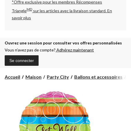
*Offre exclusive pour les membres Récompenses
MD
Triangle
sur les articles avec la livraison standard.
En
savoir plus
Ouvrez une session pour consulter vos offres personnalisées
Vous n’avez pas de compte?
Adhérez maintenant
Se connecter
Accueil
Maison
Party City
Ballons et accessoires
B