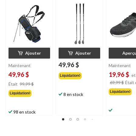
droitier
Ajouter
Ajouter
Aperç
49,96 $
Maintenant
Maintenant
49,96 $
19,96 $
e
Liquidation◊
prix
69,99 $
Était
Était
99,99 $
était
Liquidation◊
Liquidation◊
99,99 $
8 en stock
98 en stock