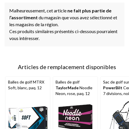
Malheureusement, cet article
ne fait plus partie de
l
’assortiment
du magasin que vous avez sélectionné et
les magasins de la région.
Ces produits similaires présentés ci-dessous pourraient
vous intéresser.
Articles de remplacement disponibles
Balles de golf MTRX
Balles de golf
Sac de golf su
Soft, blanc, paq. 12
TaylorMade
Noodle
PowerBilt
Cen
Neon, rose, paq. 12
7 divisions, no