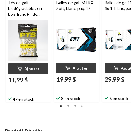
Tés de golf
Balles de golf MTRX
Balles de gol
biodégradables en
Soft, blanc, paq. 12
Soft, blanc, pa
bois franc
Pride
Professional, 2-3/4
po, paq. 100, blanc
Ajouter
Ajou
Ajouter
19,99 $
29,99 $
11,99 $
8 en stock
6 en stock
47 en stock