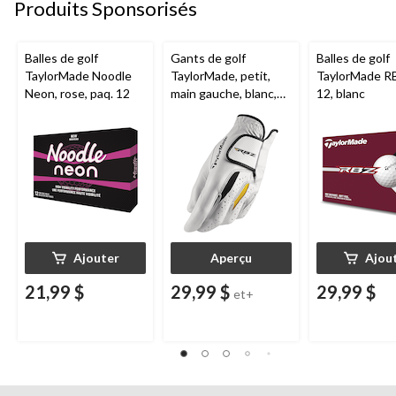
Produits Sponsorisés
Balles de golf
Gants de golf
Balles de golf
TaylorMade Noodle
TaylorMade, petit,
TaylorMade RB
Neon, rose, paq. 12
main gauche, blanc,
12, blanc
paq. 2
Ajouter
Aperçu
Ajou
21,99 $
29,99 $
29,99 $
et+