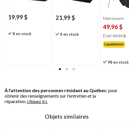
19,99 $
21,99 $
Maintenant
49,96 $
8 en stock
pr
8 en stock
Était
99,99 $
ét
Liquidation◊
9
98 en stock
À l'attention des personnes résidant au Québec
: pour
obtenir des renseignements sur l'entretien et la
réparation,
cliquez ici.
Objets similaires