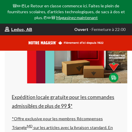
🎒✏️📒Le Retour en classe commence ici. Faites le plein de
fournitures scolaires, d'articles technologiques, de sacs à dos et
plus.📒✏️🎒
Magasinez maintenant
votre
Ouvert
⋅ Fermeture à 22:00
Leduc, AB
magasin
préféré
est
Leduc,
AB,
courament
Ouvert,
Fermeture
à
à
22:00
cliquer
pour
changer
Expédition locale gratuite pour les commandes
admissibles de plus de 99 $*
*Offre exclusive pour les membres Récompenses
MD
Triangle
sur les articles avec la livraison standard.
En