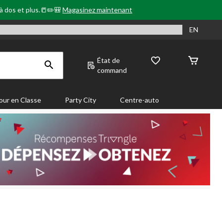
 à dos et plus.📒✏️🎒
Magasinez maintenant
EN
État de
command
our en Classe
Party City
Centre-auto