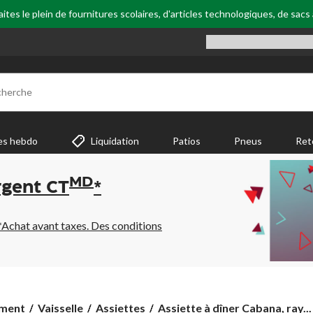
tes le plein de fournitures scolaires, d'articles technologiques, de sacs
cherche
es hebdo
Liquidation
Patios
Pneus
Ret
MD
rgent CT
*
*Achat avant taxes. Des conditions
Assiette
ement
Vaisselle
Assiettes
Assiette à dîner Cabana, ray...