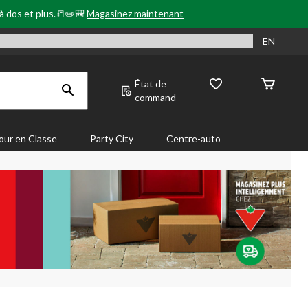
 à dos et plus.📒✏️🎒
Magasinez maintenant
EN
État de
command
our en Classe
Party City
Centre-auto