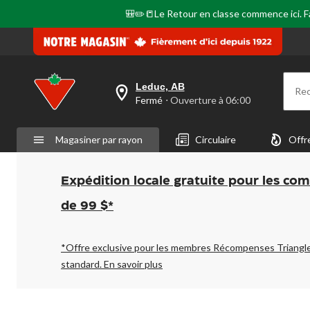
🎒✏️📒Le Retour en classe commence ici. Fai
Leduc, AB
Re
votre
Fermé
⋅ Ouverture à 06:00
magasin
préféré
est
Magasiner par rayon
Circulaire
Offr
Leduc,
AB,
courament
Fermé,
Expédition locale gratuite pour les co
Ouverture
à
de 99 $*
à
06:00
cliquer
pour
*Offre exclusive pour les membres Récompenses Triangl
changer
standard.
En savoir plus