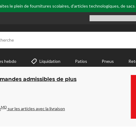
tes le plein de fournitures scolaires, d'articles technologiques, de sacs
cherche
es hebdo
Liquidation
Patios
Pneus
Ret
mmandes admissibles de plus
MD
e
sur les articles avec la livraison