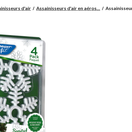
Assainisseur
inisseurs d'air
Assainisseurs d'air en aéros...
Assainisseur 
d'air
flocon
de
neige
Bright
Air